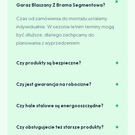
+
Garaz Blaszany Z Brama Segmentowa?
Czas od zamówienia do montażu ustalamy
indywidualnie. W sezonie letnim terminy mogą
być dłuższe, dlatego zachęcamy do
planowania z wyprzedzeniem.
+
Czy produkty są bezpieczne?
Absolutnie. Wszystkie nasze produkty
+
Czy jest gwarancja na robocizne?
posiadają certyfikaty bezpieczeństwa.
Wyposażone są w systemy awaryjnego
Tak, wszystkie prace objęte są gwarancją
otwarcia, czujniki przeszkód i sprzęgła
+
Czy hale stalowe są energooszczędne?
jakości. Jeśli coś pójdzie nie tak z naszej winy,
bezpieczeństwa.
naprawiamy za darmo.
Nasze hale stalowe mogą być zaprojektowane
+
Czy obsługujecie też starsze produkty?
z uwzględnieniem energooszczędnych