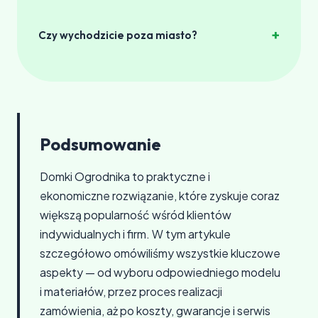
zespoły pracują sprawnie, aby zminimalizować
Generalnie pracujemy w dzień. W szczególnych
przerwy w Twojej działalności.
+
Czy wychodzicie poza miasto?
przypadkach mogą instalować w nocy za
dodatkową opłatą.
Tak, świadczymy usługi poza miastem. Za
wyjazd w odleglejsze rejony może być
naliczona opłata transportowa. Szczegóły
ustalamy przy składaniu zamówienia.
Podsumowanie
Domki Ogrodnika to praktyczne i
ekonomiczne rozwiązanie, które zyskuje coraz
większą popularność wśród klientów
indywidualnych i firm. W tym artykule
szczegółowo omówiliśmy wszystkie kluczowe
aspekty — od wyboru odpowiedniego modelu
i materiałów, przez proces realizacji
zamówienia, aż po koszty, gwarancje i serwis