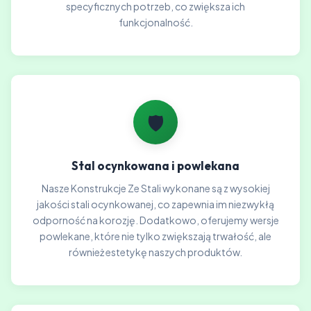
specyficznych potrzeb, co zwiększa ich
funkcjonalność.
🛡️
Stal ocynkowana i powlekana
Nasze Konstrukcje Ze Stali wykonane są z wysokiej
jakości stali ocynkowanej, co zapewnia im niezwykłą
odporność na korozję. Dodatkowo, oferujemy wersje
powlekane, które nie tylko zwiększają trwałość, ale
również estetykę naszych produktów.