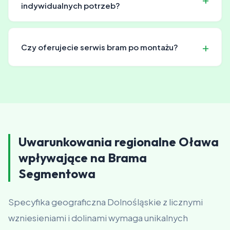
indywidualnych potrzeb?
Nasze wiaty są projektowane z myślą o elastyczności,
umożliwiając dostosowanie ich wymiarów i wyglądu do
Czy oferujecie serwis bram po montażu?
specyficznych wymagań klienta.
Tak, zapewniamy serwis i konserwację bram po
montażu, co pozwala na ich długotrwałe i
bezproblemowe użytkowanie.
Uwarunkowania regionalne Oława
wpływające na Brama
Segmentowa
Specyfika geograficzna Dolnośląskie z licznymi
wzniesieniami i dolinami wymaga unikalnych