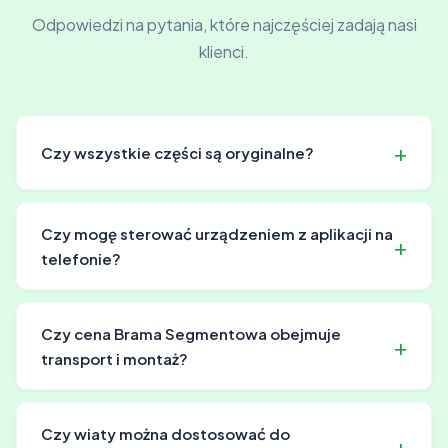
Odpowiedzi na pytania, które najczęściej zadają nasi
klienci.
Czy wszystkie części są oryginalne?
Używamy części oryginalnych i odpowiadające
zbliżonych parametrach. Nigdy nie używamy podróbek
Czy mogę sterować urządzeniem z aplikacji na
lub części z szarej strefy.
telefonie?
Tak, oferujemy produkty z systemami automatyki i
sterowaniem mobilnym. Instalacja systemów
Czy cena Brama Segmentowa obejmuje
inteligentnych jest wyceniana indywidualnie, ale daje
transport i montaż?
maksymalną wygodę.
Tak, nasza cena jest kompleksowa i zawiera: produkcję,
transport na terenie Polski, rozładunek oraz montaż
Czy wiaty można dostosować do
przez naszą ekipę. Nie doliczamy ukrytych opłat.