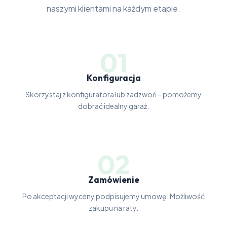
naszymi klientami na każdym etapie.
01
Konfiguracja
Skorzystaj z konfiguratora lub zadzwoń – pomożemy
dobrać idealny garaż.
02
Zamówienie
Po akceptacji wyceny podpisujemy umowę. Możliwość
zakupu na raty.