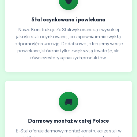
🛡️
Stal ocynkowana i powlekana
Nasze Konstrukcje Ze Stali wykonane są z wysokiej
jakości stali ocynkowanej, co zapewnia im niezwykłą
odporność na korozję. Dodatkowo, oferujemy wersje
powlekane, które nie tylko zwiększają trwałość, ale
również estetykę naszych produktów.
🚚
Darmowy montaż w całej Polsce
E-Stal oferuje darmowy montaż konstrukcji ze stali w