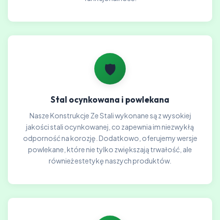
🛡️
Stal ocynkowana i powlekana
Nasze Konstrukcje Ze Stali wykonane są z wysokiej
jakości stali ocynkowanej, co zapewnia im niezwykłą
odporność na korozję. Dodatkowo, oferujemy wersje
powlekane, które nie tylko zwiększają trwałość, ale
również estetykę naszych produktów.