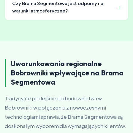
zależy od zakresu i rodzaju systemu.
Czy Brama Segmentowa jest odporny na
warunki atmosferyczne?
Tak. Konstrukcja nośna jest ocynkowana ogniowo, a
blacha pokryta wielowarstwową powłoką lakierniczą
odporną na UV, deszcz i mróz. Projektujemy z
uwzględnieniem obciążeń śniegowych i wiatrowych.
Uwarunkowania regionalne
Bobrowniki wpływające na Brama
Segmentowa
Tradycyjne podejście do budownictwa w
Bobrowniki w połączeniu z nowoczesnymi
technologiami sprawia, że Brama Segmentowa są
doskonałym wyborem dla wymagających klientów.