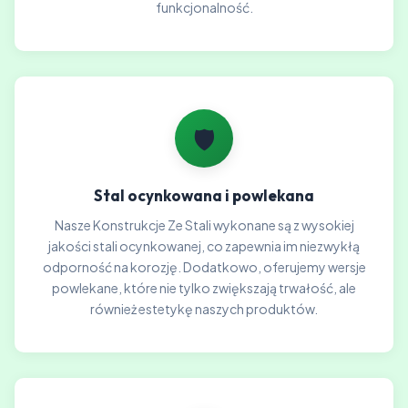
funkcjonalność.
🛡️
Stal ocynkowana i powlekana
Nasze Konstrukcje Ze Stali wykonane są z wysokiej
jakości stali ocynkowanej, co zapewnia im niezwykłą
odporność na korozję. Dodatkowo, oferujemy wersje
powlekane, które nie tylko zwiększają trwałość, ale
również estetykę naszych produktów.