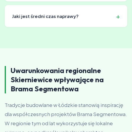
Zalecamy regularne serwisowanie oraz smarowanie
ruchomych części, aby zapewnić niezawodne działanie
Jaki jest średni czas naprawy?
bramy w niskich temperaturach.
W większości przypadków naprawa zajmuje 1-2 dni
roboczych. W urgentnych sytuacjach czasami zdążymy
tego samego dnia. Zawsze informujemy o szacowanym
czasie.
Uwarunkowania regionalne
Skierniewice wpływające na
Brama Segmentowa
Tradycje budowlane w Łódzkie stanowią inspirację
dla współczesnych projektów Brama Segmentowa.
W regionie tym od lat wykorzystuje się lokalne