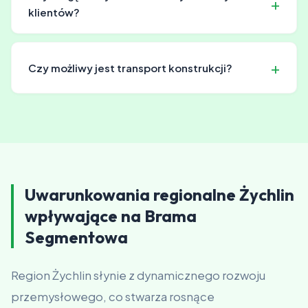
wynegocjować.
klientów?
Tak, chętnie poznajomie Cię z naszymi
dotychczasowymi klientami, którzy mogą podzielić się
Czy możliwy jest transport konstrukcji?
swoimi doświadczeniami.
Tak, oferujemy transport konstrukcji stalowych na
terenie całej Polski, zapewniając bezpieczne i terminowe
dostarczenie.
Uwarunkowania regionalne Żychlin
wpływające na Brama
Segmentowa
Region Żychlin słynie z dynamicznego rozwoju
przemysłowego, co stwarza rosnące