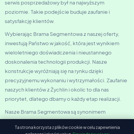
serwis posprzedażowy był na najwyższym
poziomie. Takie podejście buduje zaufanie i
satysfakcję klientów.
Wybierając Brama Segmentowa z naszej oferty,
inwestują Państwo w jakość, która jest wynikiem
wieloletniego doświadczenia i nieustannego
doskonalenia technologii produkcji. Nasze
konstrukcje wyróżniają się na rynku dzięki
precyzyjnemu wykonaniu i wytrzymałości. Zaufanie
naszych klientów z Żychlin i okolic to dla nas
priorytet, dlatego dbamy o każdy etap realizacji.
Nasze Brama Segmentowa są synonimem
najwyższej jakości, co doceniają klienci z całej
Ta strona korzysta z plików cookie w celu zapewnienia
Polski. Dzięki nowoczesnym technologiom i