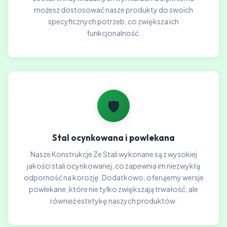
możesz dostosować nasze produkty do swoich
specyficznych potrzeb, co zwiększa ich
funkcjonalność.
🛡️
Stal ocynkowana i powlekana
Nasze Konstrukcje Ze Stali wykonane są z wysokiej
jakości stali ocynkowanej, co zapewnia im niezwykłą
odporność na korozję. Dodatkowo, oferujemy wersje
powlekane, które nie tylko zwiększają trwałość, ale
również estetykę naszych produktów.