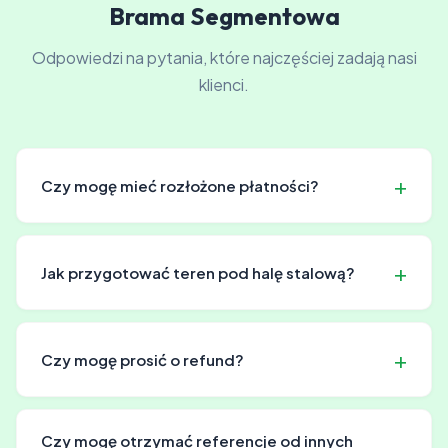
Brama Segmentowa
Odpowiedzi na pytania, które najczęściej zadają nasi
klienci.
Czy mogę mieć rozłożone płatności?
Tak, oferujemy elastyczne opcje finansowania.
Szczegóły warunków ratalnych ustalamy indywidualnie
Jak przygotować teren pod halę stalową?
przy składaniu zamówienia.
Przygotowanie terenu jest kluczowe dla stabilności hali.
Nasi eksperci doradzą, jak prawidłowo przygotować
Czy mogę prosić o refund?
podłoże.
Refund jest możliwy w ramach gwarancji za wady
fabryczne. Dla pozostałych sytuacji możemy
Czy mogę otrzymać referencje od innych