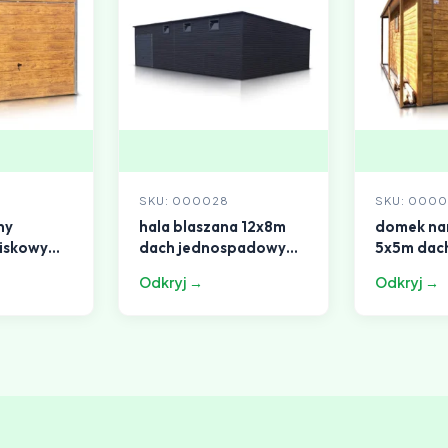
SKU: 000028
SKU: 0000
ny
hala blaszana 12x8m
domek na
iskowy
dach jednospadowy
5x5m dac
grafit
jednospa
Odkryj →
Odkryj →
wy drew
drewnop