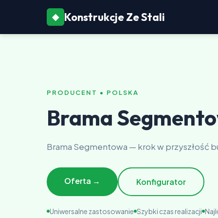
Konstrukcje Ze Stali
◆
PRODUCENT • POLSKA
Brama Segmento
Brama Segmentowa — krok w przyszłość b
Oferta →
Konfigurator
Uniwersalne zastosowanie
Szybki czas realizacji
Naj