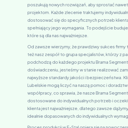
poszukują nowych rozwiązań, aby sprostać nawet
projektom. Każde zlecenie traktujemy indywidual
dostosować się do specyficznych potrzeb klienta 
spełniający jego wymagania. To podejście buduje t
które są dla nas najważniejsze.
Od zawsze wierzymy, że prawdziwy sukces firmy tk
też nasz zespół to grupa specjalistów, którzy z p
podchodzą do każdego projektu Brama Segmentow
doświadczeniu, jesteśmy w stanie realizować zam
najwyższe standardy jakości i bezpieczeństwa. Kli
Lubelskie mogą liczyć na naszą pomoc i doradzt
współpracy, co sprawia, że nasze Brama Segmen
dostosowane do indywidualnych potrzeb i oczeki
klienta jest najważniejsze, dlatego zawsze dążym
idealnie dopasowanych do indywidualnych wymag
Proces produkcji w E-Stal opiera się na nowoczes