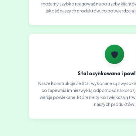
możemy szybko reagować na potrzeby klientów
jakość naszych produktów, co potwierdzają l
🛡️
Stal ocynkowana i pow
Nasze Konstrukcje Ze Stali wykonane są z wysokie
co zapewnia im niezwykłą odporność na koroz
wersje powlekane, które nie tylko zwiększają trw
naszych produktów.