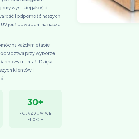
jemy wysokiej jakości
rwałość i odporność naszych
t TÜV jest dowodem na nasze
pomóc na każdym etapie
 doradztwa przy wyborze
 darmowy montaż. Dzięki
zych klientów i
ań.
30+
POJAZDÓW WE
FLOCIE