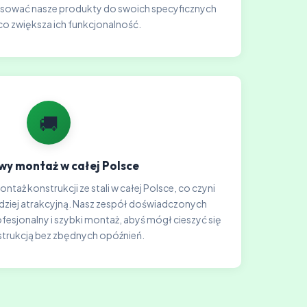
sować nasze produkty do swoich specyficznych
co zwiększa ich funkcjonalność.
🚚
y montaż w całej Polsce
taż konstrukcji ze stali w całej Polsce, co czyni
rdziej atrakcyjną. Nasz zespół doświadczonych
sjonalny i szybki montaż, abyś mógł cieszyć się
trukcją bez zbędnych opóźnień.