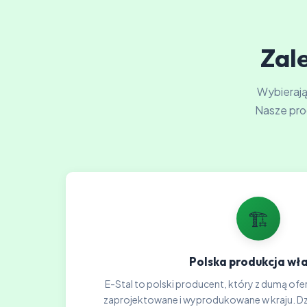
Zale
Wybierając
Nasze pro
🏗️
Polska produkcja wł
E-Stal to polski producent, który z dumą ofer
zaprojektowane i wyprodukowane w kraju. Dzię