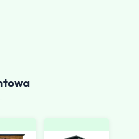
ntowa
.