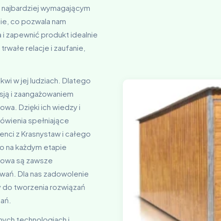
 najbardziej wymagającym
nie, co pozwala nam
i zapewnić produkt idealnie
rwałe relacje i zaufanie,
wi w jej ludziach. Dlatego
asją i zaangażowaniem
a. Dzięki ich wiedzy i
ówienia spełniające
enci z Krasnystaw i całego
wo na każdym etapie
towa są zawsze
wań. Dla nas zadowolenie
y do tworzenia rozwiązań
ań.
nych technologiach i