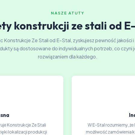
NASZE ATUTY
ty konstrukcji ze stali od E
 Konstrukcje Ze Stali od E-Stal, zyskujesz pewność jakości i
dukty są dostosowane do indywidualnych potrzeb, co czyni j
rozwiązaniem dla każdego.
asna
In
uje Konstrukcje Ze Stali
W E-Stal rozumiemy, że 
ki lokalizacji produkcji
możliwość zamówienia kon