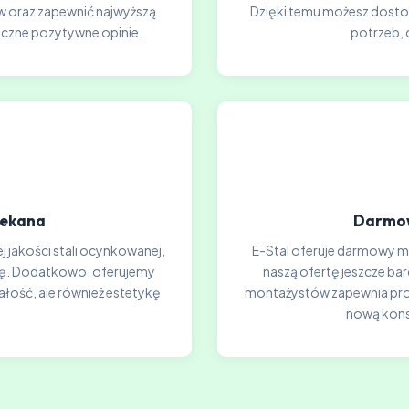
 oraz zapewnić najwyższą
Dzięki temu możesz dosto
iczne pozytywne opinie.
potrzeb, 
lekana
Darmow
j jakości stali ocynkowanej,
E-Stal oferuje darmowy mon
ję. Dodatkowo, oferujemy
naszą ofertę jeszcze ba
ałość, ale również estetykę
montażystów zapewnia profe
nową kons