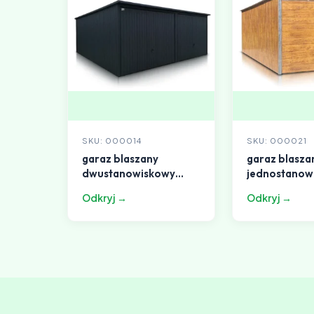
SKU: 000014
SKU: 000021
garaz blaszany
garaz blasza
dwustanowiskowy
jednostanow
6x5m dach
3x5m dach
Odkryj →
Odkryj →
jednospadowy grafit
jednospado