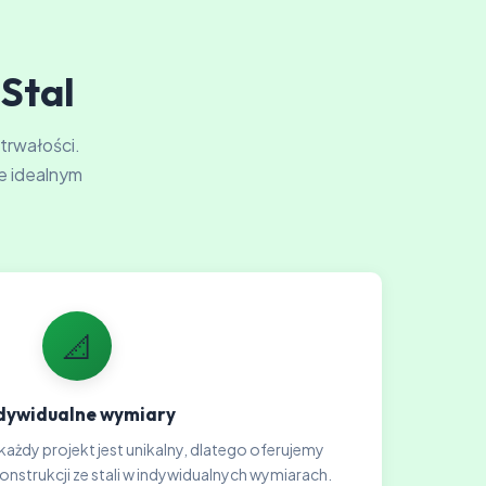
-Stal
 trwałości.
e idealnym
📐
dywidualne wymiary
każdy projekt jest unikalny, dlatego oferujemy
strukcji ze stali w indywidualnych wymiarach.