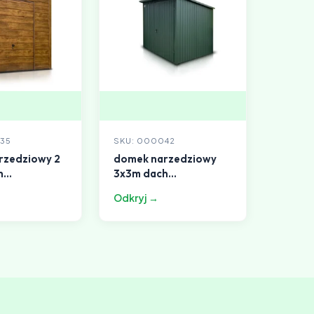
35
SKU: 000042
rzedziowy 2
domek narzedziowy
h
3x3m dach
dowy
jednospadowy zielony
Odkryj →
odobny