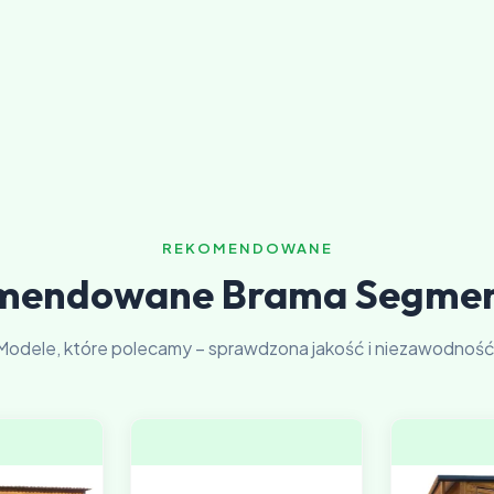
REKOMENDOWANE
mendowane Brama Segme
Modele, które polecamy – sprawdzona jakość i niezawodność