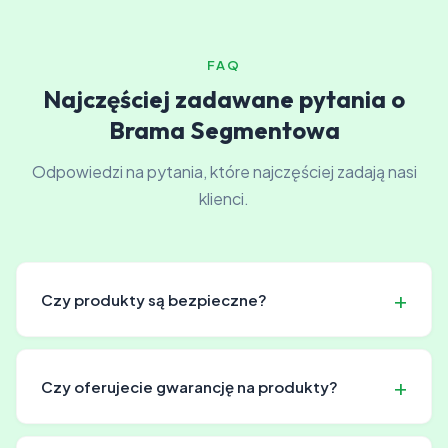
FAQ
Najczęściej zadawane pytania o
Brama Segmentowa
Odpowiedzi na pytania, które najczęściej zadają nasi
klienci.
Czy produkty są bezpieczne?
Absolutnie. Wszystkie nasze produkty posiadają
certyfikaty bezpieczeństwa. Wyposażone są w systemy
Czy oferujecie gwarancję na produkty?
awaryjnego otwarcia, czujniki przeszkód i sprzęgła
bezpieczeństwa.
Tak, wszystkie nasze produkty objęte są gwarancją, co