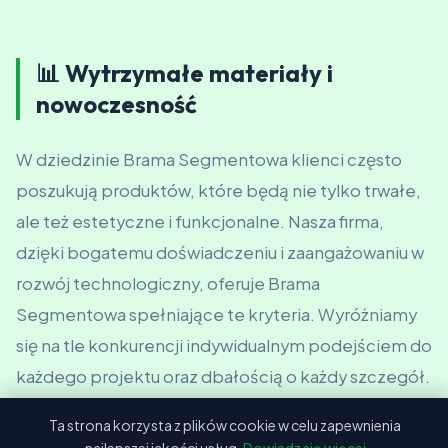
📊 Wytrzymałe materiały i
nowoczesność
W dziedzinie Brama Segmentowa klienci często
poszukują produktów, które będą nie tylko trwałe,
ale też estetyczne i funkcjonalne. Nasza firma,
dzięki bogatemu doświadczeniu i zaangażowaniu w
rozwój technologiczny, oferuje Brama
Segmentowa spełniające te kryteria. Wyróżniamy
się na tle konkurencji indywidualnym podejściem do
każdego projektu oraz dbałością o każdy szczegół.
Nasze Brama Segmentowa są projektowane z
Ta strona korzysta z plików cookie w celu zapewnienia
myślą o długowieczności, co czyni je inwestycją na