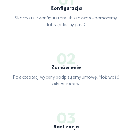
Konfiguracja
Skorzystaj z konfiguratora lub zadzwoń – pomożemy
dobrać idealny garaż.
02
Zamówienie
Po akceptacji wyceny podpisujemy umowę. Możliwość
zakupu na raty.
03
Realizacja