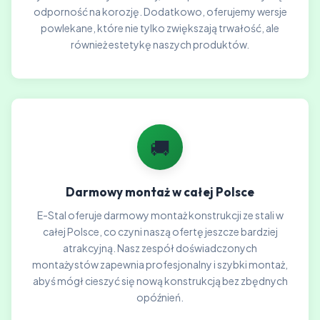
odporność na korozję. Dodatkowo, oferujemy wersje
powlekane, które nie tylko zwiększają trwałość, ale
również estetykę naszych produktów.
🚚
Darmowy montaż w całej Polsce
E-Stal oferuje darmowy montaż konstrukcji ze stali w
całej Polsce, co czyni naszą ofertę jeszcze bardziej
atrakcyjną. Nasz zespół doświadczonych
montażystów zapewnia profesjonalny i szybki montaż,
abyś mógł cieszyć się nową konstrukcją bez zbędnych
opóźnień.