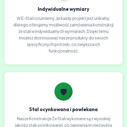
Indywidualne wymiary
W E-Stal rozumiemy, że każdy projekt jest unikalny,
dlatego oferujemy możliwość zamówienia konstrukcji
ze stali w indywidualnych wymiarach. Dzięki temu
możesz dostosować nasze produkty do swoich
specyficznych potrzeb, co zwiększa ich
funkcjonalność.
🛡️
Stal ocynkowana i powlekana
Nasze Konstrukcje Ze Stali wykonane są z wysokiej
jakości stali ocynkowanej, co zapewnia im niezwykłą