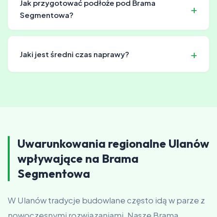
Jak przygotować podłoże pod Brama
Segmentowa?
Najlepszym rozwiązaniem jest wylewka betonowa o
odpowiedniej grubości z zapasem z każdej strony.
Jaki jest średni czas naprawy?
Alternatywnie można użyć utwardzonego kruszywa.
Przed montażem podłoże musi być wypoziomowane.
W większości przypadków naprawa zajmuje 1-2 dni
roboczych. W urgentnych sytuacjach czasami zdążymy
tego samego dnia. Zawsze informujemy o szacowanym
czasie.
Uwarunkowania regionalne Ulanów
wpływające na Brama
Segmentowa
W Ulanów tradycje budowlane często idą w parze z
nowoczesnymi rozwiązaniami. Nasze Brama