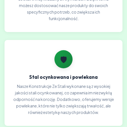
możesz dostosować nasze produkty do swoich
specyficznych potrzeb, co zwiększa ich
funkcjonalność.
🛡️
Stal ocynkowana i powlekana
Nasze Konstrukcje Ze Stali wykonane są z wysokiej
jakości stali ocynkowanej, co zapewnia im niezwykłą
odporność na korozję. Dodatkowo, oferujemy wersje
powlekane, które nie tylko zwiększają trwałość, ale
również estetykę naszych produktów.