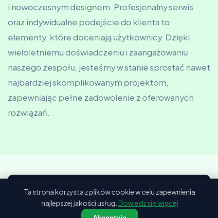
i nowoczesnym designem. Profesjonalny serwis
oraz indywidualne podejście do klienta to
elementy, które doceniają użytkownicy. Dzięki
wieloletniemu doświadczeniu i zaangażowaniu
naszego zespołu, jesteśmy w stanie sprostać nawet
najbardziej skomplikowanym projektom,
zapewniając pełne zadowolenie z oferowanych
rozwiązań.
Ta strona korzysta z plików cookie w celu zapewnienia
📖 Odwiedź nasz blog
najlepszej jakości usług.
Dowiedz się więcej
Akceptuję