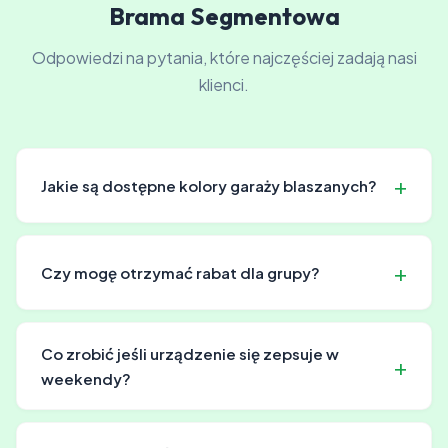
Brama Segmentowa
Odpowiedzi na pytania, które najczęściej zadają nasi
klienci.
Jakie są dostępne kolory garaży blaszanych?
Oferujemy szeroką gamę kolorów, dzięki czemu można
łatwo dopasować garaż do estetyki otoczenia i
Czy mogę otrzymać rabat dla grupy?
indywidualnych preferencji.
Tak, dla zamówień grupowych oferujemy atrakcyjne
rabaty. Szczegóły ustalamy w zależności od zakresu
Co zrobić jeśli urządzenie się zepsuje w
zamówienia.
weekendy?
Serwis awaryjny pracuje także w weekendy i święta.
Reagujemy możliwie szybko na każde wezwanie.