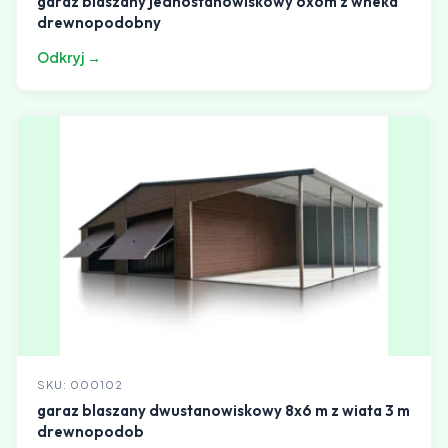
garaz blaszany jednostanowiskowy 6x6m z wneka
drewnopodobny
Odkryj →
SKU: 000102
garaz blaszany dwustanowiskowy 8x6 m z wiata 3 m
drewnopodob