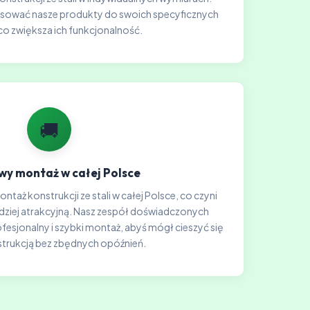
sować nasze produkty do swoich specyficznych
co zwiększa ich funkcjonalność.
🚚
y montaż w całej Polsce
taż konstrukcji ze stali w całej Polsce, co czyni
rdziej atrakcyjną. Nasz zespół doświadczonych
sjonalny i szybki montaż, abyś mógł cieszyć się
trukcją bez zbędnych opóźnień.