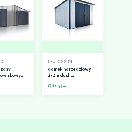
30
SKU: 000138
szany
domek narzedziowy
nowiskowy
3x3m dach
h
jednospadowy szara
Odkryj →
wy ocynk
biel