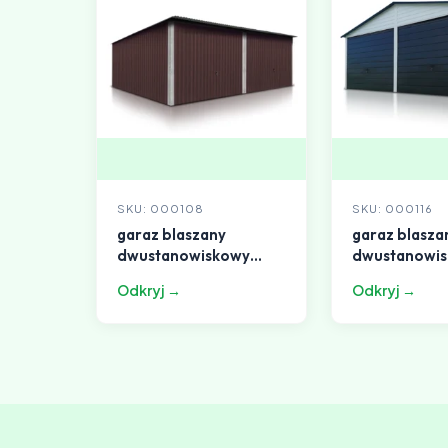
SKU: 000108
SKU: 000116
garaz blaszany
garaz blasza
dwustanowiskowy
dwustanowi
6x5m dach
6x5m dach
Odkryj →
Odkryj →
jednospadowy ciemny
dwuspadowy 