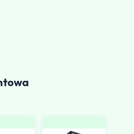
ntowa
.