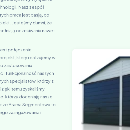
nologii. Nasz zespół
rych praca jest pasją, co
ojekt. Jesteśmy dumni, że
ełniają oczekiwania nawet
jest połączenie
rojekt, który realizujemy w
do zastosowania
 i funkcjonalność naszych
ych specjalistów, którzy z
Dzięki temu zyskaliśmy
ie, którzy doceniają nasze
 Nasze Brama Segmentowa to
szego zaangażowania i