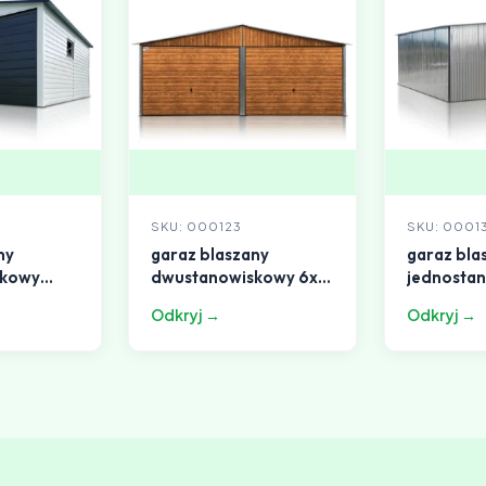
SKU: 000123
SKU: 0001
ny
garaz blaszany
garaz bla
skowy
dwustanowiskowy 6x5
jednosta
m drewnopodobny
7x5 m dac
Odkryj →
Odkryj →
szara bi
dwuspado