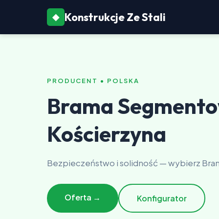
Konstrukcje Ze Stali
◆
PRODUCENT • POLSKA
Brama Segment
Kościerzyna
Bezpieczeństwo i solidność — wybierz Br
Oferta →
Konfigurator