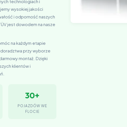
nych technologiach i
jemy wysokiej jakości
rwałość i odporność naszych
t TÜV jest dowodem na nasze
pomóc na każdym etapie
 doradztwa przy wyborze
 darmowy montaż. Dzięki
zych klientów i
ań.
30+
POJAZDÓW WE
FLOCIE