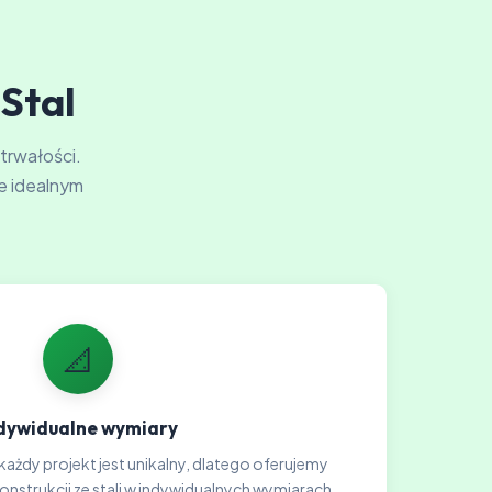
-Stal
 trwałości.
e idealnym
📐
dywidualne wymiary
każdy projekt jest unikalny, dlatego oferujemy
strukcji ze stali w indywidualnych wymiarach.