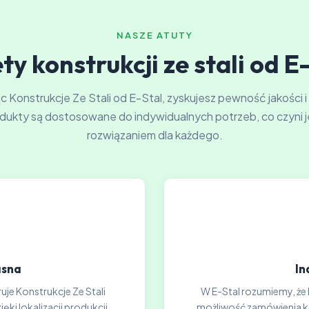
NASZE ATUTY
ty konstrukcji ze stali od E
 Konstrukcje Ze Stali od E-Stal, zyskujesz pewność jakości i
dukty są dostosowane do indywidualnych potrzeb, co czyni j
rozwiązaniem dla każdego.
asna
In
uje Konstrukcje Ze Stali
W E-Stal rozumiemy, że 
ki lokalizacji produkcji
możliwość zamówienia kon