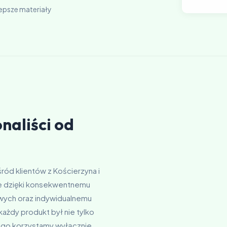
lepsze materiały
naliści od
ód klientów z Kościerzyna i
nie dzięki konsekwentnemu
wych oraz indywidualnemu
ażdy produkt był nie tylko
atego korzystamy wyłącznie