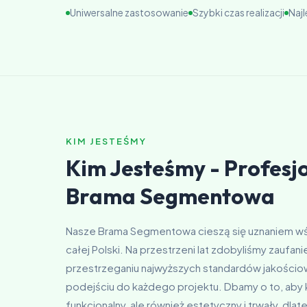
Uniwersalne zastosowanie
Szybki czas realizacji
Naj
KIM JESTEŚMY
Kim Jesteśmy - Profesjo
Brama Segmentowa
Nasze Brama Segmentowa cieszą się uznaniem wśr
całej Polski. Na przestrzeni lat zdobyliśmy zaufa
przestrzeganiu najwyższych standardów jakościo
podejściu do każdego projektu. Dbamy o to, aby k
funkcjonalny, ale również estetyczny i trwały, dl