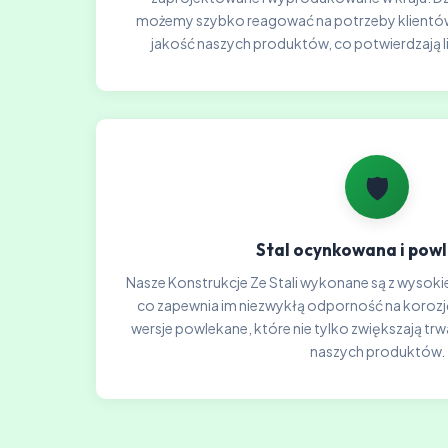
możemy szybko reagować na potrzeby klientów
jakość naszych produktów, co potwierdzają l
🛡️
Stal ocynkowana i pow
Nasze Konstrukcje Ze Stali wykonane są z wysokie
co zapewnia im niezwykłą odporność na koroz
wersje powlekane, które nie tylko zwiększają trw
naszych produktów.