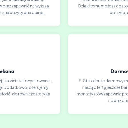
 oraz zapewnić najwyższą
Dzięki temu możesz dosto
iczne pozytywne opinie.
potrzeb, 
lekana
Darmow
j jakości stali ocynkowanej,
E-Stal oferuje darmowy mon
ję. Dodatkowo, oferujemy
naszą ofertę jeszcze ba
ałość, ale również estetykę
montażystów zapewnia profe
nową kons