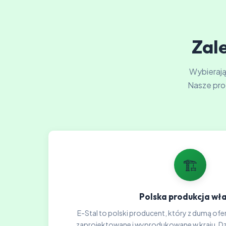
Zale
Wybierając
Nasze pro
🏗️
Polska produkcja wł
E-Stal to polski producent, który z dumą ofer
zaprojektowane i wyprodukowane w kraju. Dzię