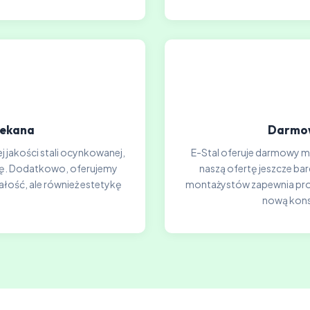
lekana
Darmow
j jakości stali ocynkowanej,
E-Stal oferuje darmowy mon
ję. Dodatkowo, oferujemy
naszą ofertę jeszcze ba
ałość, ale również estetykę
montażystów zapewnia profe
nową kons