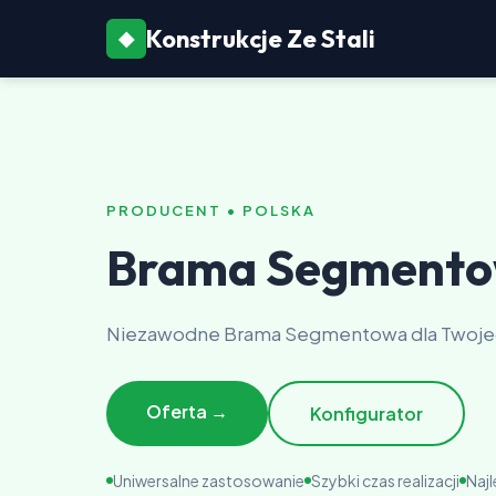
Konstrukcje Ze Stali
◆
PRODUCENT • POLSKA
Brama Segmento
Niezawodne Brama Segmentowa dla Twojego
Oferta →
Konfigurator
Uniwersalne zastosowanie
Szybki czas realizacji
Naj