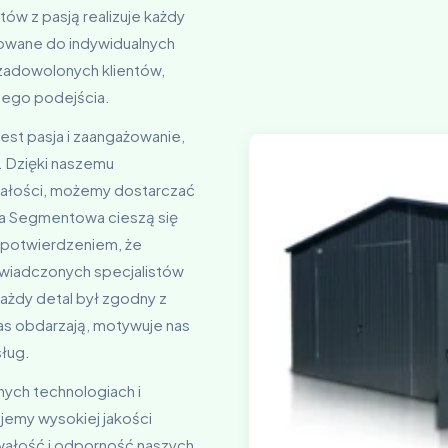
ów z pasją realizuje każdy
owane do indywidualnych
 zadowolonych klientów,
szego podejścia.
est pasja i zaangażowanie,
 Dzięki naszemu
nałości, możemy dostarczać
ma Segmentowa cieszą się
s potwierdzeniem, że
świadczonych specjalistów
każdy detal był zgodny z
nas obdarzają, motywuje nas
sług.
nych technologiach i
jemy wysokiej jakości
rwałość i odporność naszych