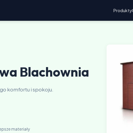
Produkty
wa Blachownia
 komfortu i spokoju.
lepsze materiały