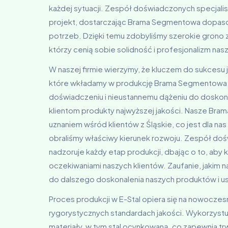
każdej sytuacji. Zespół doświadczonych specjalist
projekt, dostarczając Brama Segmentowa dopas
potrzeb. Dzięki temu zdobyliśmy szerokie grono
którzy cenią sobie solidność i profesjonalizm na
W naszej firmie wierzymy, że kluczem do sukcesu j
które wkładamy w produkcję Brama Segmentowa.
doświadczeniu i nieustannemu dążeniu do dosko
klientom produkty najwyższej jakości. Nasze Bra
uznaniem wśród klientów z Śląskie, co jest dla na
obraliśmy właściwy kierunek rozwoju. Zespół do
nadzoruje każdy etap produkcji, dbając o to, aby 
oczekiwaniami naszych klientów. Zaufanie, jakim 
do dalszego doskonalenia naszych produktów i u
Proces produkcji w E-Stal opiera się na nowoczes
rygorystycznych standardach jakości. Wykorzystu
materiały, w tym stal ocynkowaną, co zapewnia t