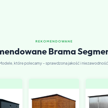
REKOMENDOWANE
mendowane Brama Segme
Modele, które polecamy – sprawdzona jakość i niezawodność