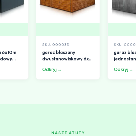
SKU: 000033
SKU: 000
a 6x10m
garaz blaszany
garaz bla
adowy
dwustanowiskowy 6x6
jednosta
dach jednospadowy
4x5m dac
Odkryj →
Odkryj →
drewnop
jednospa
NASZE ATUTY