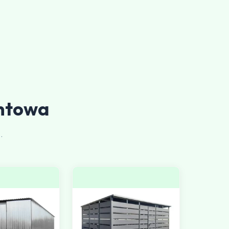
ntowa
.