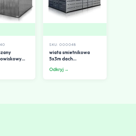
040
SKU: 000048
szany
wiata smietnikowa
nowiskowy
5x3m dach
h
jednospadowy ii gat
Odkryj →
dowy ocyn