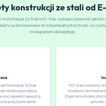
ty konstrukcji ze stali od E
 Konstrukcje Ze Stali od E-Stal, zyskujesz pewność jakości i
dukty są dostosowane do indywidualnych potrzeb, co czyni j
rozwiązaniem dla każdego.
asna
In
uje Konstrukcje Ze Stali
W E-Stal rozumiemy, że 
ki lokalizacji produkcji
możliwość zamówienia kon
 oraz zapewnić najwyższą
Dzięki temu możesz dosto
iczne pozytywne opinie.
potrzeb, 