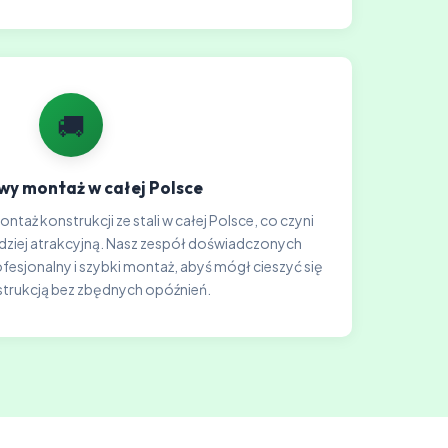
🚚
y montaż w całej Polsce
taż konstrukcji ze stali w całej Polsce, co czyni
rdziej atrakcyjną. Nasz zespół doświadczonych
sjonalny i szybki montaż, abyś mógł cieszyć się
trukcją bez zbędnych opóźnień.