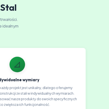
-Stal
 trwałości.
e idealnym
📐
dywidualne wymiary
każdy projekt jest unikalny, dlatego oferujemy
strukcji ze stali w indywidualnych wymiarach.
sować nasze produkty do swoich specyficznych
co zwiększa ich funkcjonalność.