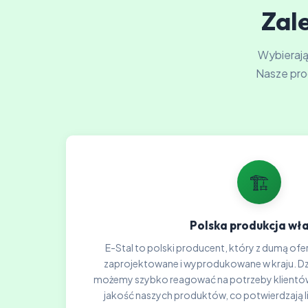
Zale
Wybierając
Nasze pro
🏗️
Polska produkcja wł
E-Stal to polski producent, który z dumą ofer
zaprojektowane i wyprodukowane w kraju. Dzię
możemy szybko reagować na potrzeby klientów
jakość naszych produktów, co potwierdzają l