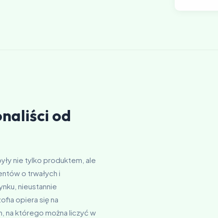
naliści od
y nie tylko produktem, ale
entów o trwałych i
ynku, nieustannie
ofia opiera się na
m, na którego można liczyć w