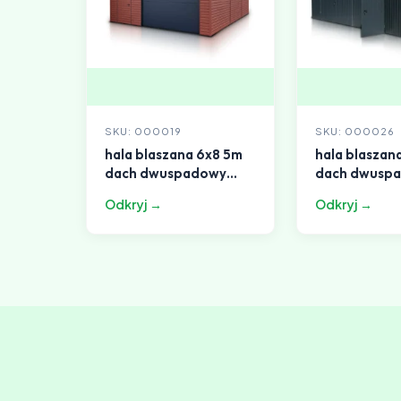
SKU: 000019
SKU: 000026
hala blaszana 6x8 5m
hala blaszan
dach dwuspadowy
dach dwusp
jasny braz
grafit
Odkryj →
Odkryj →