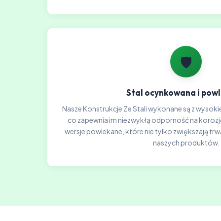
🛡️
Stal ocynkowana i pow
Nasze Konstrukcje Ze Stali wykonane są z wysokie
co zapewnia im niezwykłą odporność na koroz
wersje powlekane, które nie tylko zwiększają trw
naszych produktów.