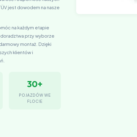
t TÜV jest dowodem na nasze
pomóc na każdym etapie
 doradztwa przy wyborze
 darmowy montaż. Dzięki
zych klientów i
ań.
30+
POJAZDÓW WE
FLOCIE