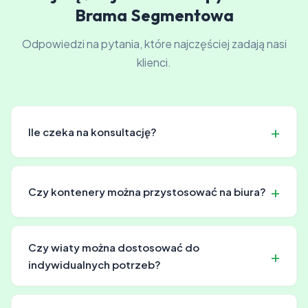
Brama Segmentowa
Odpowiedzi na pytania, które najczęściej zadają nasi
klienci.
Ile czeka na konsultację?
Zwykle możemy umówić się na konsultację w ciągu 24-
48 godzin. W urgentnych sprawach czasami wcześniej.
Czy kontenery można przystosować na biura?
Tak, nasze kontenery są wszechstronne i mogą być
przystosowane do różnych celów, w tym jako
Czy wiaty można dostosować do
funkcjonalne biura.
indywidualnych potrzeb?
Nasze wiaty są projektowane z myślą o elastyczności,