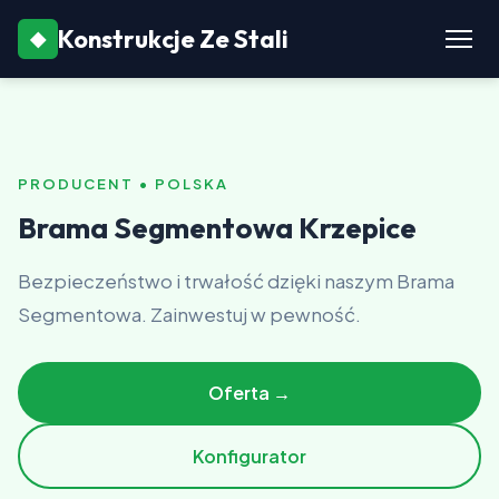
Konstrukcje Ze Stali
◆
PRODUCENT • POLSKA
Brama Segmentowa Krzepice
Bezpieczeństwo i trwałość dzięki naszym Brama
Segmentowa. Zainwestuj w pewność.
Oferta →
Konfigurator