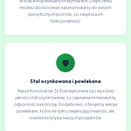
ze stali w indywidualnych wymiarach. Dzięki temu
możesz dostosować nasze produkty do swoich
specyficznych potrzeb, co zwiększa ich
funkcjonalność.
🛡️
Stal ocynkowana i powlekana
Nasze Konstrukcje Ze Stali wykonane są z wysokiej
jakości stali ocynkowanej, co zapewnia im niezwykłą
odporność na korozję. Dodatkowo, oferujemy wersje
powlekane, które nie tylko zwiększają trwałość, ale
również estetykę naszych produktów.