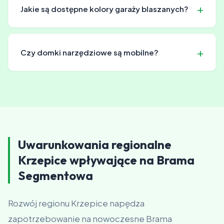
umożliwiając dostosowanie ich wymiarów i wyglądu do
Jakie są dostępne kolory garaży blaszanych?
specyficznych wymagań klienta.
Oferujemy szeroką gamę kolorów, dzięki czemu można
łatwo dopasować garaż do estetyki otoczenia i
Czy domki narzędziowe są mobilne?
indywidualnych preferencji.
Domki narzędziowe mogą być przenoszone, ale ich
konstrukcja wymaga przygotowania odpowiedniego
podłoża przed montażem.
Uwarunkowania regionalne
Krzepice wpływające na Brama
Segmentowa
Rozwój regionu Krzepice napędza
zapotrzebowanie na nowoczesne Brama