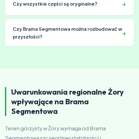
Czy wszystkie części są oryginalne?
bramy w niskich temperaturach.
Używamy części oryginalnych i odpowiadające
zbliżonych parametrach. Nigdy nie używamy podróbek
Czy Brama Segmentowa można rozbudować w
lub części z szarej strefy.
przyszłości?
Tak, nasze konstrukcje mają modułową budowę, co
pozwala na rozbudowę o dodatkowe segmenty.
Wystarczy skontaktować się z nami i ustalić szczegóły
dobudowy.
Uwarunkowania regionalne Żory
wpływające na Brama
Segmentowa
Teren górzysty w Żory wymaga od Brama
Segmentowa szczególnej stabilności i