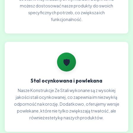
możesz dostosować nasze produkty do swoich
specyficznych potrzeb, co zwiększa ich
funkcjonalność.
🛡️
Stal ocynkowana i powlekana
Nasze Konstrukcje Ze Stali wykonane są z wysokiej
jakości stali ocynkowanej, co zapewnia im niezwykłą
odporność na korozję. Dodatkowo, oferujemy wersje
powlekane, które nie tylko zwiększają trwałość, ale
również estetykę naszych produktów.