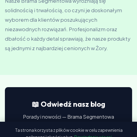
Nasze Brama Segmentowa wyróżniają się
solidnością i trwałością, co czyni je doskonałym
wyborem dla klientów poszukujących
niezawodnych rozwiązań. Profesjonalizm oraz
dbałość o każdy detal sprawiają, że nasze produkty
są jednymi z najbardziej cenionych w Żory.
📖 Odwiedź nasz blog
Porady i nowości — Brama Segmentowa
Ta strona korzysta z plików cookie w celu zapewnienia
Przejdź do bloga →