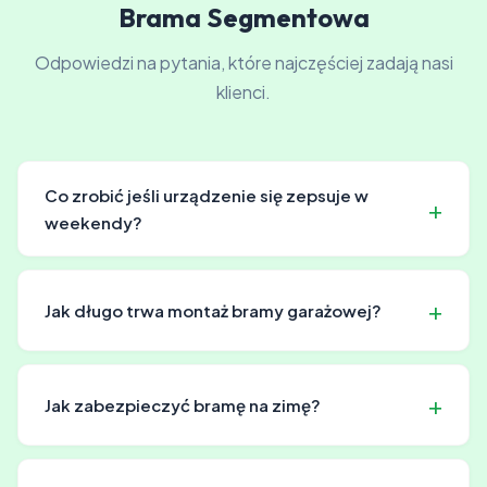
Brama Segmentowa
Odpowiedzi na pytania, które najczęściej zadają nasi
klienci.
Co zrobić jeśli urządzenie się zepsuje w
weekendy?
Serwis awaryjny pracuje także w weekendy i święta.
Reagujemy możliwie szybko na każde wezwanie.
Jak długo trwa montaż bramy garażowej?
Czas montażu bramy garażowej zależy od jej typu i
warunków na miejscu. Nasz doświadczony zespół dba o
Jak zabezpieczyć bramę na zimę?
sprawny i bezpieczny przebieg prac.
Zalecamy regularne serwisowanie oraz smarowanie
ruchomych części, aby zapewnić niezawodne działanie