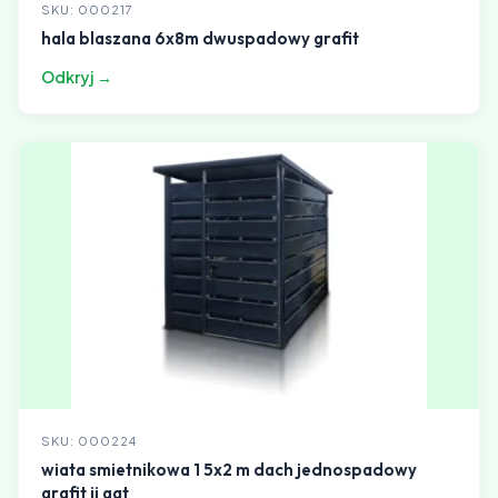
SKU: 000217
hala blaszana 6x8m dwuspadowy grafit
Odkryj →
SKU: 000224
wiata smietnikowa 1 5x2 m dach jednospadowy
grafit ii gat