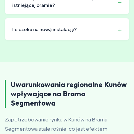
biznesu.
istniejącej bramie?
Tak, istnieje możliwość montażu systemu automatyki w
większości bram. Nasz zespół doradzi odpowiednie
Ile czeka na nową instalację?
rozwiązanie.
Zwykle około 1-2 tygodnie od potwierdzenia
zamówienia. W sezonie może być dłużej.
Uwarunkowania regionalne Kunów
wpływające na Brama
Segmentowa
Zapotrzebowanie rynku w Kunów na Brama
Segmentowa stale rośnie, co jest efektem