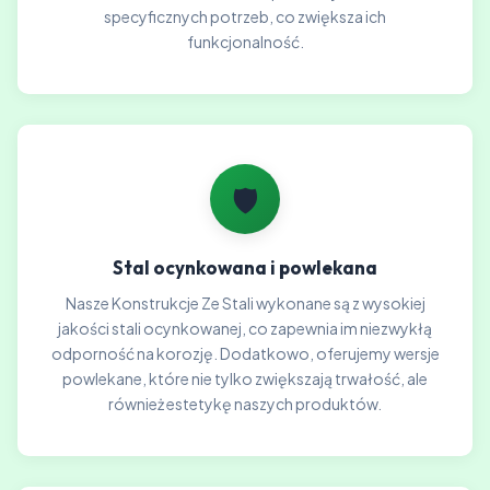
specyficznych potrzeb, co zwiększa ich
funkcjonalność.
🛡️
Stal ocynkowana i powlekana
Nasze Konstrukcje Ze Stali wykonane są z wysokiej
jakości stali ocynkowanej, co zapewnia im niezwykłą
odporność na korozję. Dodatkowo, oferujemy wersje
powlekane, które nie tylko zwiększają trwałość, ale
również estetykę naszych produktów.