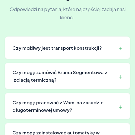
Odpowiedzi na pytania, które najczęściej zadają nasi
klienci.
Czy możliwy jest transport konstrukcji?
Tak, oferujemy transport konstrukcji stalowych na
terenie całej Polski, zapewniając bezpieczne i terminowe
Czy mogę zamówić Brama Segmentowa z
dostarczenie.
izolacją termiczną?
Tak, oferujemy opcjonalną izolację termiczną
materiałami izolacyjnymi wysokiej jakości. Izolacja ma
Czy mogę pracować z Wami na zasadzie
sens, jeśli planujesz ogrzewanie wnętrza lub
długoterminowej umowy?
przechowujesz tam wrażliwe na temperaturę
przedmioty.
Tak, oferujemy elastyczne umowy długoterminowe z
warunkami dostosowanymi do potrzeb Twojego
Czy mogę zainstalować automatykę w