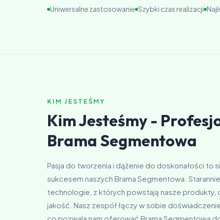
Uniwersalne zastosowanie
Szybki czas realizacji
Naj
KIM JESTEŚMY
Kim Jesteśmy - Profesjo
Brama Segmentowa
Pasja do tworzenia i dążenie do doskonałości to s
sukcesem naszych Brama Segmentowa. Starannie 
technologie, z których powstają nasze produkty,
jakość. Nasz zespół łączy w sobie doświadczeni
co pozwala nam oferować Brama Segmentowa d