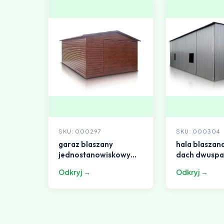
SKU: 000297
SKU: 000304
garaz blaszany
hala blaszan
jednostanowiskowy
dach dwusp
5x6m dach
aluminium
Odkryj →
Odkryj →
dwuspadowy drewno