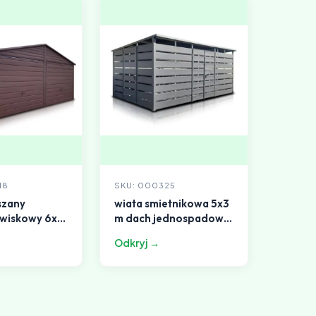
18
SKU: 000325
szany
wiata smietnikowa 5x3
wiskowy 6x6
m dach jednospadowy
dwuspadowy
grafit
Odkryj →