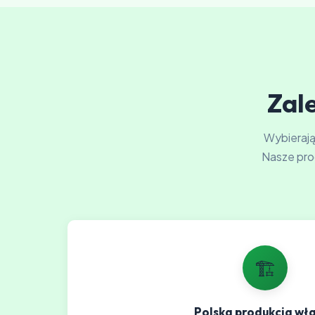
Zale
Wybierając
Nasze pro
🏗️
Polska produkcja wł