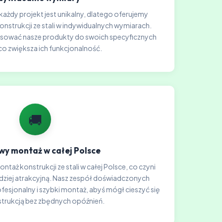
każdy projekt jest unikalny, dlatego oferujemy
strukcji ze stali w indywidualnych wymiarach.
sować nasze produkty do swoich specyficznych
co zwiększa ich funkcjonalność.
🚚
y montaż w całej Polsce
taż konstrukcji ze stali w całej Polsce, co czyni
rdziej atrakcyjną. Nasz zespół doświadczonych
sjonalny i szybki montaż, abyś mógł cieszyć się
trukcją bez zbędnych opóźnień.