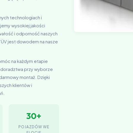
nych technologiach i
jemy wysokiej jakości
rwałość i odporność naszych
t TÜV jest dowodem na nasze
pomóc na każdym etapie
 doradztwa przy wyborze
 darmowy montaż. Dzięki
zych klientów i
ań.
30+
POJAZDÓW WE
FLOCIE