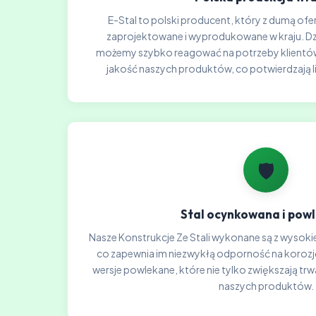
E-Stal to polski producent, który z dumą ofer
zaprojektowane i wyprodukowane w kraju. Dzię
możemy szybko reagować na potrzeby klientów
jakość naszych produktów, co potwierdzają l
🛡️
Stal ocynkowana i pow
Nasze Konstrukcje Ze Stali wykonane są z wysokie
co zapewnia im niezwykłą odporność na koroz
wersje powlekane, które nie tylko zwiększają trw
naszych produktów.