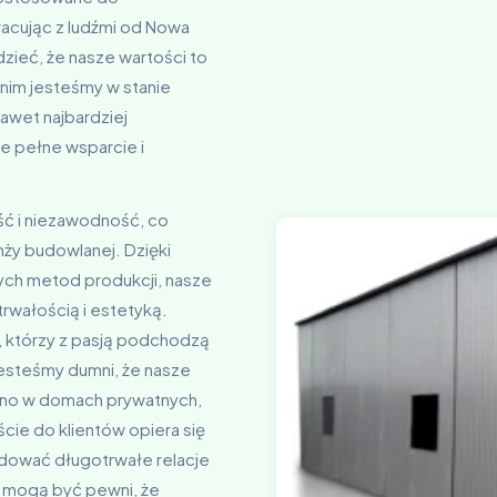
acując z ludźmi od Nowa
ieć, że nasze wartości to
 nim jesteśmy w stanie
nawet najbardziej
e pełne wsparcie i
ść i niezawodność, co
nży budowlanej. Dzięki
ych metod produkcji, nasze
rwałością i estetyką.
 którzy z pasją podchodzą
esteśmy dumni, że nasze
no w domach prywatnych,
jście do klientów opiera się
udować długotrwałe relacje
ci mogą być pewni, że