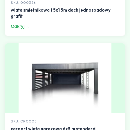
SKU: 000326
wiata smietnikowa 1 5x1 5m dach jednospadowy
grafit
Odkryj →
SKU: CP0003
carport wiata garazowa 6x5 m standard