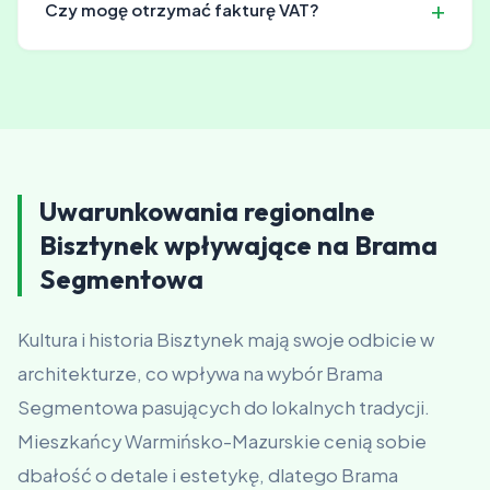
Czy mogę otrzymać fakturę VAT?
wymagają pozwolenia - wystarczy zgłoszenie w
odpowiednim urzędzie. Pomagamy klientom w
Tak, zawsze wystawiamy faktury VAT. Możesz tego
formalnościach i dostarczamy potrzebną
żądować w momencie podpisania umowy.
dokumentację.
Uwarunkowania regionalne
Bisztynek wpływające na Brama
Segmentowa
Kultura i historia Bisztynek mają swoje odbicie w
architekturze, co wpływa na wybór Brama
Segmentowa pasujących do lokalnych tradycji.
Mieszkańcy Warmińsko-Mazurskie cenią sobie
dbałość o detale i estetykę, dlatego Brama