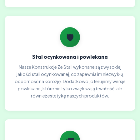
🛡️
Stal ocynkowana i powlekana
Nasze Konstrukcje Ze Stali wykonane są z wysokiej
jakości stali ocynkowanej, co zapewnia im niezwykłą
odporność na korozję. Dodatkowo, oferujemy wersje
powlekane, które nie tylko zwiększają trwałość, ale
również estetykę naszych produktów.