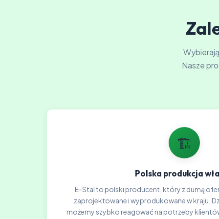
Zale
Wybierając
Nasze pro
🏗️
Polska produkcja wł
E-Stal to polski producent, który z dumą ofer
zaprojektowane i wyprodukowane w kraju. Dzię
możemy szybko reagować na potrzeby klientów