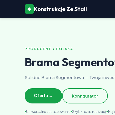
Konstrukcje Ze Stali
◆
PRODUCENT • POLSKA
Brama Segmento
Solidne Brama Segmentowa — Twoja inwest
Oferta →
Konfigurator
Uniwersalne zastosowanie
Szybki czas realizacji
Naj