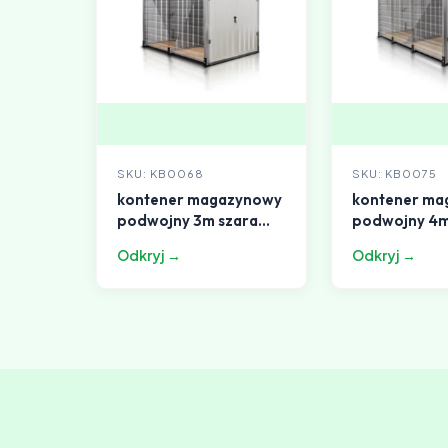
SKU: KB0068
SKU: KB0075
kontener magazynowy
kontener ma
podwojny 3m szara
podwojny 4
biel
aluminium
Odkryj →
Odkryj →