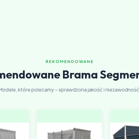
REKOMENDOWANE
mendowane Brama Segme
Modele, które polecamy – sprawdzona jakość i niezawodność