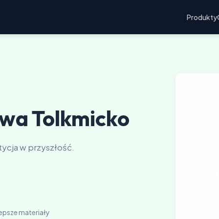
Produkty
wa Tolkmicko
ycja w przyszłość.
lepsze materiały