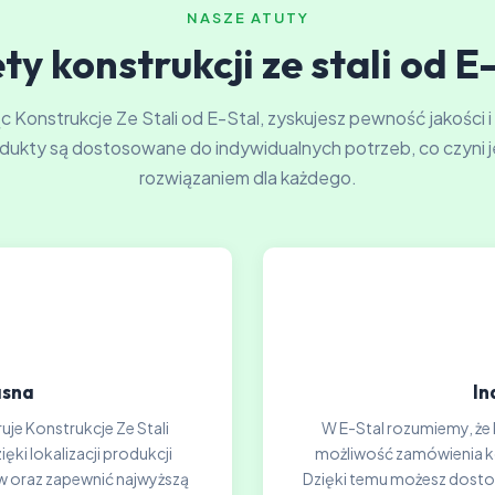
NASZE ATUTY
ty konstrukcji ze stali od E
 Konstrukcje Ze Stali od E-Stal, zyskujesz pewność jakości i
dukty są dostosowane do indywidualnych potrzeb, co czyni j
rozwiązaniem dla każdego.
asna
In
uje Konstrukcje Ze Stali
W E-Stal rozumiemy, że 
ki lokalizacji produkcji
możliwość zamówienia kon
 oraz zapewnić najwyższą
Dzięki temu możesz dosto