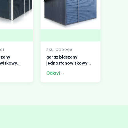
01
SKU: 000008
szany
garaz blaszany
wiskowy
jednostanowiskowy
h
4x5m dach
Odkryj →
wy grafit
dwuspadowy grafit