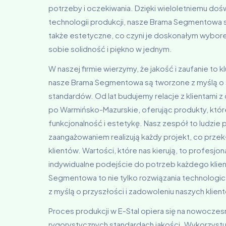
potrzeby i oczekiwania. Dzięki wieloletniemu do
technologii produkcji, nasze Brama Segmentowa są
także estetyczne, co czyni je doskonałym wybore
sobie solidność i piękno w jednym.
W naszej firmie wierzymy, że jakość i zaufanie to 
nasze Brama Segmentowa są tworzone z myślą o s
standardów. Od lat budujemy relacje z klientami z 
po Warmińsko-Mazurskie, oferując produkty, któr
funkcjonalność i estetykę. Nasz zespół to ludzie pe
zaangażowaniem realizują każdy projekt, co przekł
klientów. Wartości, które nas kierują, to profesjon
indywidualne podejście do potrzeb każdego klien
Segmentowa to nie tylko rozwiązania technologiczn
z myślą o przyszłości i zadowoleniu naszych klien
Proces produkcji w E-Stal opiera się na nowoczes
rygorystycznych standardach jakości. Wykorzystu