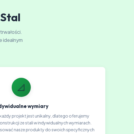
-Stal
 trwałości.
e idealnym
📐
dywidualne wymiary
każdy projekt jest unikalny, dlatego oferujemy
strukcji ze stali w indywidualnych wymiarach.
sować nasze produkty do swoich specyficznych