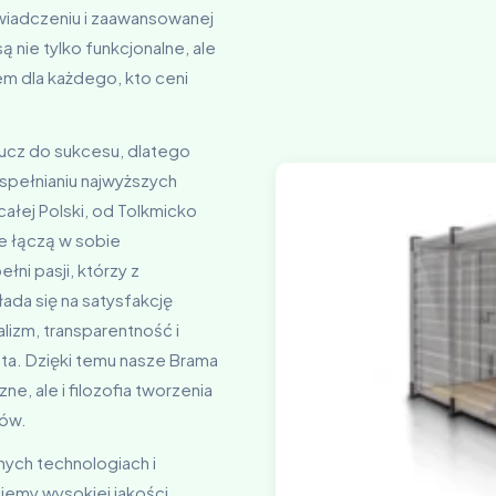
świadczeniu i zaawansowanej
 nie tylko funkcjonalne, ale
m dla każdego, kto ceni
klucz do sukcesu, dlatego
pełnianiu najwyższych
całej Polski, od Tolkmicko
e łączą w sobie
łni pasji, którzy z
ada się na satysfakcję
alizm, transparentność i
ta. Dzięki temu nasze Brama
e, ale i filozofia tworzenia
tów.
nych technologiach i
jemy wysokiej jakości