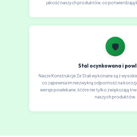
jakość naszych produktów, co potwierdzają l
🛡️
Stal ocynkowana i pow
Nasze Konstrukcje Ze Stali wykonane są z wysokie
co zapewnia im niezwykłą odporność na koroz
wersje powlekane, które nie tylko zwiększają trw
naszych produktów.