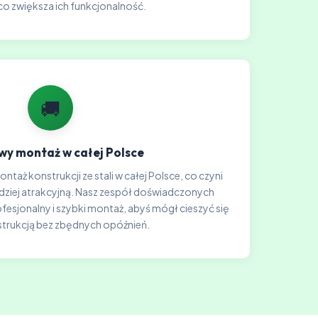
co zwiększa ich funkcjonalność.
🚚
y montaż w całej Polsce
taż konstrukcji ze stali w całej Polsce, co czyni
rdziej atrakcyjną. Nasz zespół doświadczonych
sjonalny i szybki montaż, abyś mógł cieszyć się
trukcją bez zbędnych opóźnień.