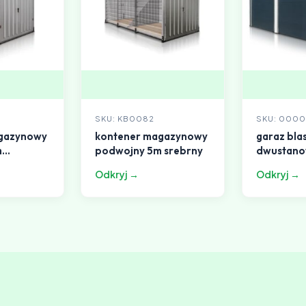
SKU: KB0082
SKU: 0000
gazynowy
kontener magazynowy
garaz bla
m
podwojny 5m srebrny
dwustano
7x9m dac
Odkryj →
Odkryj →
dwuspado