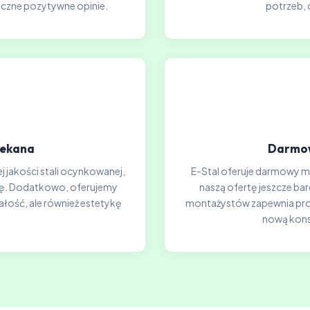
iczne pozytywne opinie.
potrzeb, 
lekana
Darmow
j jakości stali ocynkowanej,
E-Stal oferuje darmowy mon
ję. Dodatkowo, oferujemy
naszą ofertę jeszcze ba
ałość, ale również estetykę
montażystów zapewnia profe
nową kons