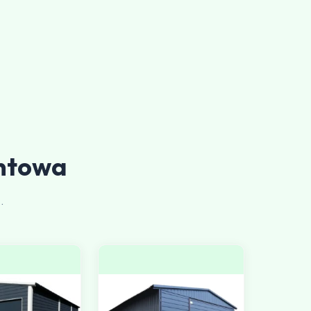
ntowa
.