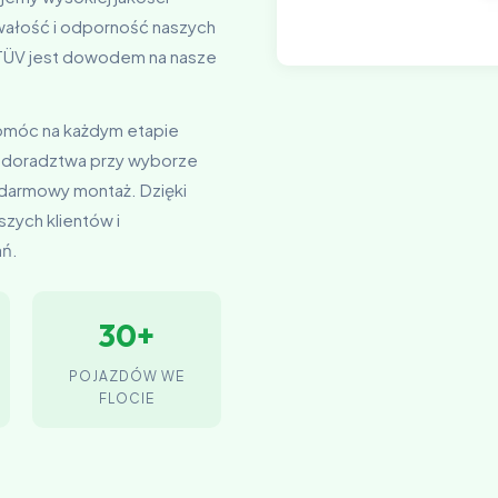
rwałość i odporność naszych
t TÜV jest dowodem na nasze
pomóc na każdym etapie
 doradztwa przy wyborze
 darmowy montaż. Dzięki
zych klientów i
ań.
30+
POJAZDÓW WE
FLOCIE