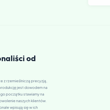
naliści od
ze z rzemieślniczą precyzją,
produkcję jest dowodem na
ego początku stawiamy na
dowolenie naszych klientów.
nale wpisują się w ich