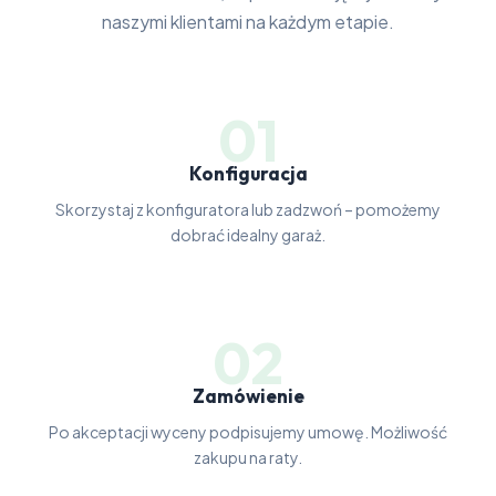
naszymi klientami na każdym etapie.
01
Konfiguracja
Skorzystaj z konfiguratora lub zadzwoń – pomożemy
dobrać idealny garaż.
02
Zamówienie
Po akceptacji wyceny podpisujemy umowę. Możliwość
zakupu na raty.