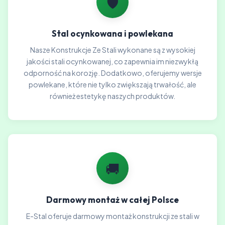
🛡️
Stal ocynkowana i powlekana
Nasze Konstrukcje Ze Stali wykonane są z wysokiej
jakości stali ocynkowanej, co zapewnia im niezwykłą
odporność na korozję. Dodatkowo, oferujemy wersje
powlekane, które nie tylko zwiększają trwałość, ale
również estetykę naszych produktów.
🚚
Darmowy montaż w całej Polsce
E-Stal oferuje darmowy montaż konstrukcji ze stali w