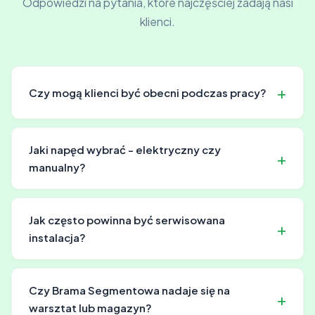
Odpowiedzi na pytania, które najczęściej zadają nasi
klienci.
Czy mogą klienci być obecni podczas pracy?
Tak, oczywiście! Raczej zachęcamy do tego. Możemy
wytłumaczyć jak wszystko działa i odpowiedzieć na
Jaki napęd wybrać - elektryczny czy
pytania.
manualny?
To zależy od Twoich potrzeb i budżetu. Napęd manualny
jest tańszy, ale wymaga fizycznego wysiłku. Napęd
Jak często powinna być serwisowana
elektryczny jest wygodniejszy i bezpieczniejszy. Dla
instalacja?
większości firm polecamy napęd elektryczny.
Rekomendujemy regularne przeglądy w zależności od
intensywności użytkowania. Nasz serwis umowny
Czy Brama Segmentowa nadaje się na
obejmuje przeglądy zgodnie z ustaloną umową.
warsztat lub magazyn?