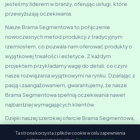
jesteśmy liderem w branży, oferując usługi, które
przewyższają oczekiwania.
Nasze Brama Segmentowa to połączenie
nowoczesnych metod produkcji z tradycyjnym
rzemiosłem, co pozwala nam oferować produkty o
wyjątkowej trwałości i estetyce. Z każdym
projektem przykładamy wagę do detali, co czyni
nasze rozwiązania wyjątkowymi na rynku. Działając z
pasją i zaangażowaniem, gwarantujemy, że nasze
Brama Segmentowa spełnią oczekiwania nawet
najbardziej wymagających klientów.
Dzięki naszej szerokiej ofercie Brama Segmentowa,
klienci z Śrem zyskują produkty, które spełniają
Ta strona korzysta z plików cookie w celu zapewnienia
najwyższe standardy jakości. Profesjonalny zespół i