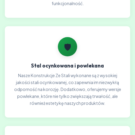
funkcjonalność.
🛡️
Stal ocynkowana i powlekana
Nasze Konstrukcje Ze Stali wykonane są z wysokiej
jakości stali ocynkowanej, co zapewnia im niezwykłą
odporność na korozję. Dodatkowo, oferujemy wersje
powlekane, które nie tylko zwiększają trwałość, ale
również estetykę naszych produktów.