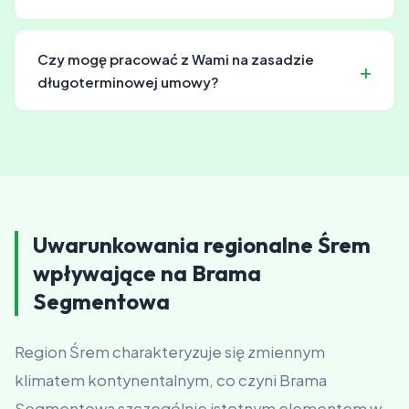
Szczegóły dotyczące harmonogramu omawiamy przy
podpisywaniu umowy.
Jak najbardziej. Wiele naszych konstrukcji służy jako
warsztaty, magazyny, pomieszczenia gospodarcze i
Czy mogę pracować z Wami na zasadzie
garaże dla sprzętu rolniczego. Dobieramy wymiary i
długoterminowej umowy?
wyposażenie do planowanego przeznaczenia.
Tak, oferujemy elastyczne umowy długoterminowe z
warunkami dostosowanymi do potrzeb Twojego
biznesu.
Uwarunkowania regionalne Śrem
wpływające na Brama
Segmentowa
Region Śrem charakteryzuje się zmiennym
klimatem kontynentalnym, co czyni Brama
Segmentowa szczególnie istotnym elementem w