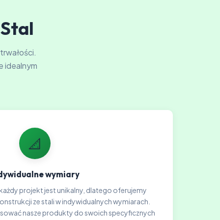
-Stal
 trwałości.
e idealnym
📐
dywidualne wymiary
każdy projekt jest unikalny, dlatego oferujemy
strukcji ze stali w indywidualnych wymiarach.
sować nasze produkty do swoich specyficznych