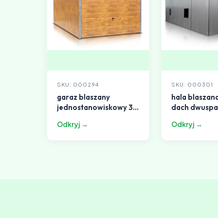
SKU: 000294
SKU: 000301
garaz blaszany
hala blaszan
jednostanowiskowy 3
dach dwusp
5x5 5m dach
aluminium
Odkryj →
Odkryj →
jednospadowy