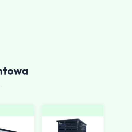
ntowa
.