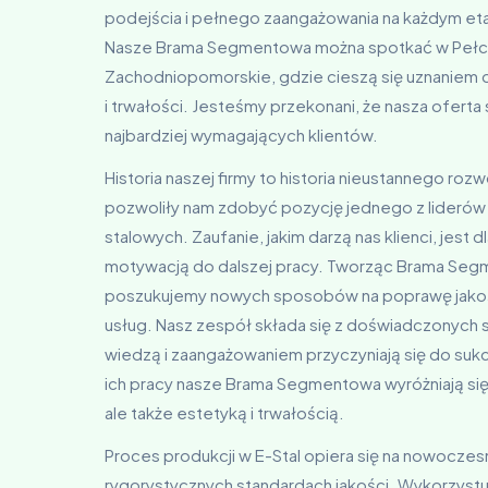
podejścia i pełnego zaangażowania na każdym etapi
Nasze Brama Segmentowa można spotkać w Pełcz
Zachodniopomorskie, gdzie cieszą się uznaniem dz
i trwałości. Jesteśmy przekonani, że nasza oferta
najbardziej wymagających klientów.
Historia naszej firmy to historia nieustannego rozw
pozwoliły nam zdobyć pozycję jednego z liderów 
stalowych. Zaufanie, jakim darzą nas klienci, jest d
motywacją do dalszej pracy. Tworząc Brama Seg
poszukujemy nowych sposobów na poprawę jakoś
usług. Nasz zespół składa się z doświadczonych s
wiedzą i zaangażowaniem przyczyniają się do sukc
ich pracy nasze Brama Segmentowa wyróżniają się 
ale także estetyką i trwałością.
Proces produkcji w E-Stal opiera się na nowoczes
rygorystycznych standardach jakości. Wykorzystu