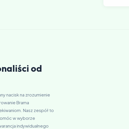
naliści od
ny nacisk na zrozumienie
erowanie Brama
ekiwaniom. Nasz zespół to
 pomóc w wyborze
warancja indywidualnego