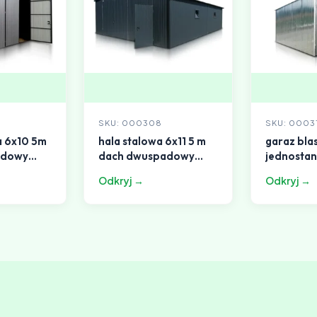
SKU: 000308
SKU: 0003
a 6x10 5m
hala stalowa 6x11 5 m
garaz bla
adowy
dach dwuspadowy
jednosta
grafit
3x6 m da
Odkryj →
Odkryj →
jednospa