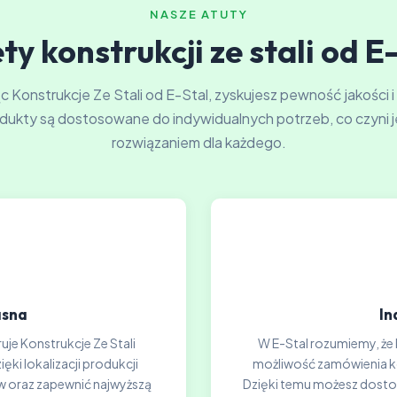
NASZE ATUTY
ty konstrukcji ze stali od E
 Konstrukcje Ze Stali od E-Stal, zyskujesz pewność jakości i
dukty są dostosowane do indywidualnych potrzeb, co czyni j
rozwiązaniem dla każdego.
asna
In
uje Konstrukcje Ze Stali
W E-Stal rozumiemy, że 
ki lokalizacji produkcji
możliwość zamówienia kon
 oraz zapewnić najwyższą
Dzięki temu możesz dosto