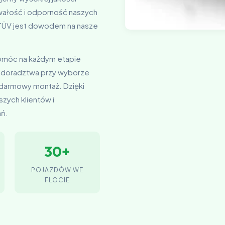
rwałość i odporność naszych
t TÜV jest dowodem na nasze
pomóc na każdym etapie
 doradztwa przy wyborze
 darmowy montaż. Dzięki
zych klientów i
ań.
30+
POJAZDÓW WE
FLOCIE