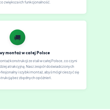
co zwiększa ich funkcjonalność.
🚚
y montaż w całej Polsce
taż konstrukcji ze stali w całej Polsce, co czyni
rdziej atrakcyjną. Nasz zespół doświadczonych
sjonalny i szybki montaż, abyś mógł cieszyć się
trukcją bez zbędnych opóźnień.