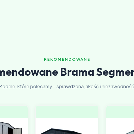
REKOMENDOWANE
mendowane Brama Segme
Modele, które polecamy – sprawdzona jakość i niezawodność