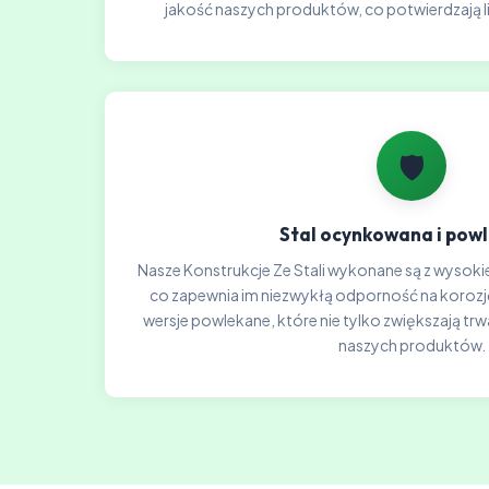
jakość naszych produktów, co potwierdzają l
🛡️
Stal ocynkowana i pow
Nasze Konstrukcje Ze Stali wykonane są z wysokie
co zapewnia im niezwykłą odporność na koroz
wersje powlekane, które nie tylko zwiększają trw
naszych produktów.