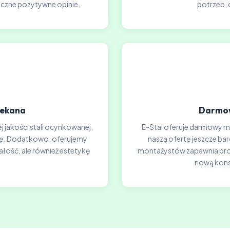
iczne pozytywne opinie.
potrzeb, 
lekana
Darmow
j jakości stali ocynkowanej,
E-Stal oferuje darmowy mon
ję. Dodatkowo, oferujemy
naszą ofertę jeszcze ba
ałość, ale również estetykę
montażystów zapewnia profe
nową kons