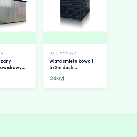
15
SKU: 000322
szany
wiata smietnikowa 1
nowiskowy
5x2m dach
ch
jednospadowy grafit
Odkryj →
dowy ocy