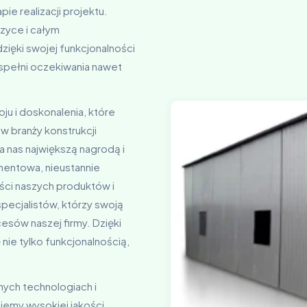
e realizacji projektu.
yce i całym
ięki swojej funkcjonalności
 spełni oczekiwania nawet
oju i doskonalenia, które
w branży konstrukcji
la nas największą nagrodą i
mentowa, nieustannie
ci naszych produktów i
pecjalistów, którzy swoją
esów naszej firmy. Dzięki
nie tylko funkcjonalnością,
nych technologiach i
jemy wysokiej jakości