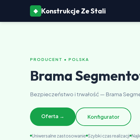
Konstrukcje Ze Stali
◆
PRODUCENT • POLSKA
Brama Segmento
Bezpieczeństwo i trwałość — Brama Segme
Oferta →
Konfigurator
Uniwersalne zastosowanie
Szybki czas realizacji
Naj