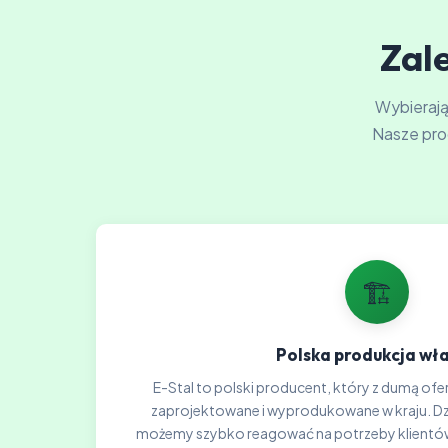
Zale
Wybierając
Nasze pro
🏗️
Polska produkcja wł
E-Stal to polski producent, który z dumą ofer
zaprojektowane i wyprodukowane w kraju. Dzię
możemy szybko reagować na potrzeby klientów