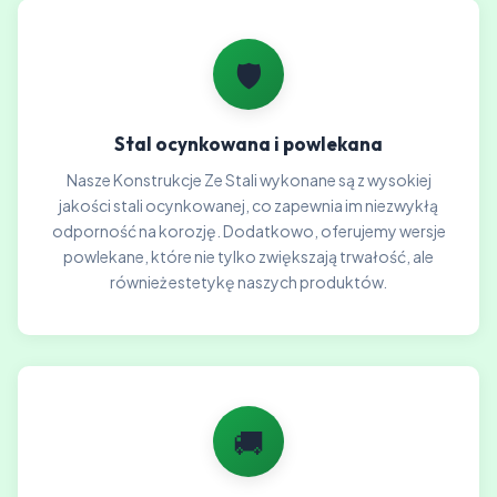
🛡️
Stal ocynkowana i powlekana
Nasze Konstrukcje Ze Stali wykonane są z wysokiej
jakości stali ocynkowanej, co zapewnia im niezwykłą
odporność na korozję. Dodatkowo, oferujemy wersje
powlekane, które nie tylko zwiększają trwałość, ale
również estetykę naszych produktów.
🚚