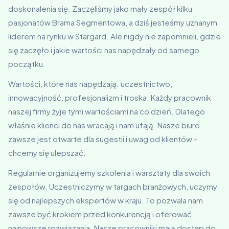
doskonalenia się. Zaczęliśmy jako mały zespół kilku
pasjonatów Brama Segmentowa, a dziś jesteśmy uznanym
liderem na rynku w Stargard. Ale nigdy nie zapomnieli, gdzie
się zaczęło i jakie wartości nas napędzały od samego
początku.
Wartości, które nas napędzają: uczestnictwo,
innowacyjność, profesjonalizm i troska. Każdy pracownik
naszej firmy żyje tymi wartościami na co dzień. Dlatego
właśnie klienci do nas wracają i nam ufają. Nasze biuro
zawsze jest otwarte dla sugestii i uwag od klientów -
chcemy się ulepszać.
Regularnie organizujemy szkolenia i warsztaty dla swoich
zespołów. Uczestniczymy w targach branżowych, uczymy
się od najlepszych ekspertów w kraju. To pozwala nam
zawsze być krokiem przed konkurencją i oferować
najnowsze rozwiązania. Nasze pracowniki mają dostęp do