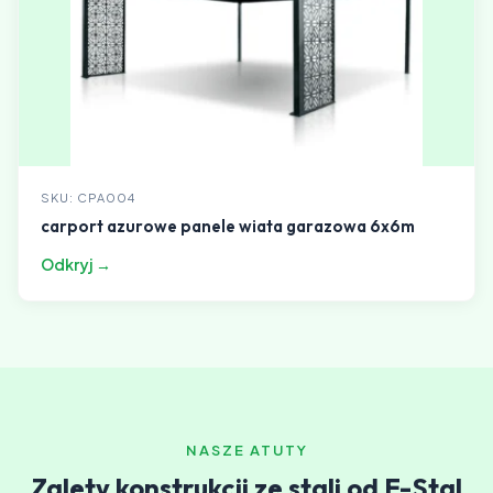
SKU: CPA004
carport azurowe panele wiata garazowa 6x6m
Odkryj →
NASZE ATUTY
Zalety konstrukcji ze stali od E-Stal