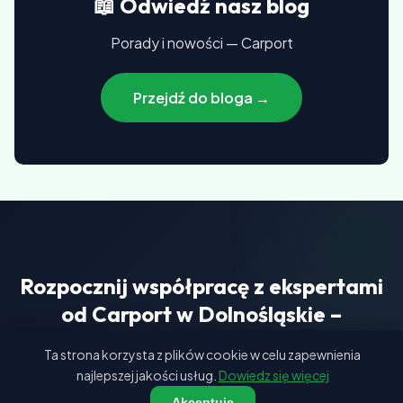
📖 Odwiedź nasz blog
Porady i nowości — Carport
Przejdź do bloga →
Rozpocznij współpracę z ekspertami
od Carport w Dolnośląskie –
darmowa wycena czeka na Ciebie!
Ta strona korzysta z plików cookie w celu zapewnienia
najlepszej jakości usług.
Dowiedz się więcej
Wycena kontenerów w kilka minut
Akceptuję