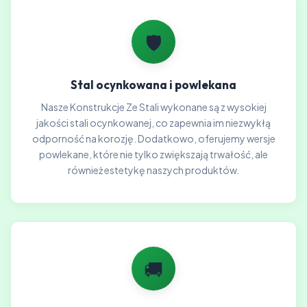
🛡️
Stal ocynkowana i powlekana
Nasze Konstrukcje Ze Stali wykonane są z wysokiej
jakości stali ocynkowanej, co zapewnia im niezwykłą
odporność na korozję. Dodatkowo, oferujemy wersje
powlekane, które nie tylko zwiększają trwałość, ale
również estetykę naszych produktów.
🚚