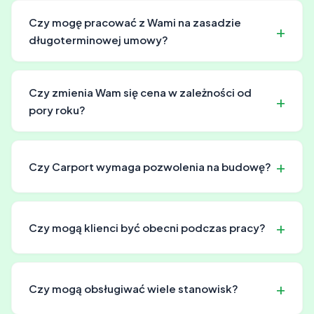
Czy mogę pracować z Wami na zasadzie
długoterminowej umowy?
Tak, oferujemy elastyczne umowy długoterminowe z
warunkami dostosowanymi do potrzeb Twojego
Czy zmienia Wam się cena w zależności od
biznesu.
pory roku?
Ceny mogą się zmienić w okresach wysokiego sezonu.
Jednak dla klientów zawartych umów serwisowych cena
Czy Carport wymaga pozwolenia na budowę?
pozostaje stała przez cały rok.
Wymagania formalne zależą od wielkości i lokalizacji
konstrukcji. Mniejsze Carport często nie wymagają
Czy mogą klienci być obecni podczas pracy?
pozwolenia - wystarczy zgłoszenie w odpowiednim
urzędzie. Pomagamy klientom w formalnościach i
Tak, oczywiście! Raczej zachęcamy do tego. Możemy
dostarczamy potrzebną dokumentację.
wytłumaczyć jak wszystko działa i odpowiedzieć na
Czy mogą obsługiwać wiele stanowisk?
pytania.