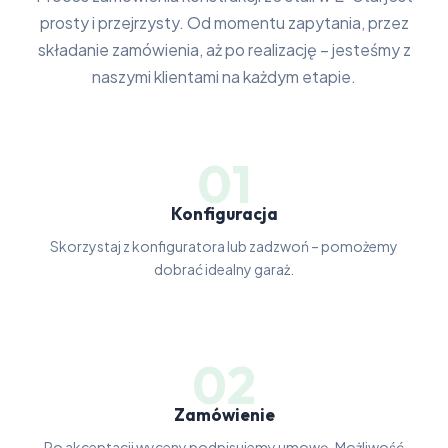
prosty i przejrzysty. Od momentu zapytania, przez
składanie zamówienia, aż po realizację – jesteśmy z
naszymi klientami na każdym etapie.
01
Konfiguracja
Skorzystaj z konfiguratora lub zadzwoń – pomożemy
dobrać idealny garaż.
02
Zamówienie
Po akceptacji wyceny podpisujemy umowę. Możliwość