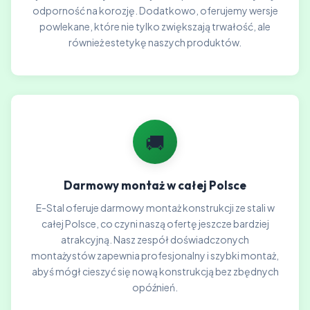
odporność na korozję. Dodatkowo, oferujemy wersje
powlekane, które nie tylko zwiększają trwałość, ale
również estetykę naszych produktów.
🚚
Darmowy montaż w całej Polsce
E-Stal oferuje darmowy montaż konstrukcji ze stali w
całej Polsce, co czyni naszą ofertę jeszcze bardziej
atrakcyjną. Nasz zespół doświadczonych
montażystów zapewnia profesjonalny i szybki montaż,
abyś mógł cieszyć się nową konstrukcją bez zbędnych
opóźnień.