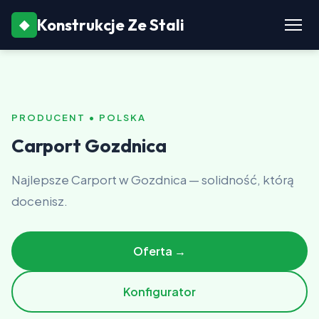
Konstrukcje Ze Stali
◆
PRODUCENT • POLSKA
Carport Gozdnica
Najlepsze Carport w Gozdnica — solidność, którą
docenisz.
Oferta →
Konfigurator