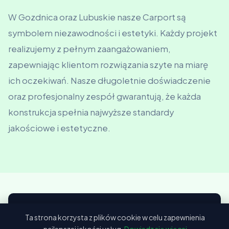
W Gozdnica oraz Lubuskie nasze Carport są
symbolem niezawodności i estetyki. Każdy projekt
realizujemy z pełnym zaangażowaniem,
zapewniając klientom rozwiązania szyte na miarę
ich oczekiwań. Nasze długoletnie doświadczenie
oraz profesjonalny zespół gwarantują, że każda
konstrukcja spełnia najwyższe standardy
jakościowe i estetyczne.
Ta strona korzysta z plików cookie w celu zapewnienia
📖 Odwiedź nasz blog