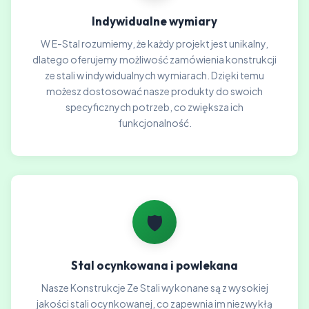
Indywidualne wymiary
W E-Stal rozumiemy, że każdy projekt jest unikalny,
dlatego oferujemy możliwość zamówienia konstrukcji
ze stali w indywidualnych wymiarach. Dzięki temu
możesz dostosować nasze produkty do swoich
specyficznych potrzeb, co zwiększa ich
funkcjonalność.
🛡️
Stal ocynkowana i powlekana
Nasze Konstrukcje Ze Stali wykonane są z wysokiej
jakości stali ocynkowanej, co zapewnia im niezwykłą