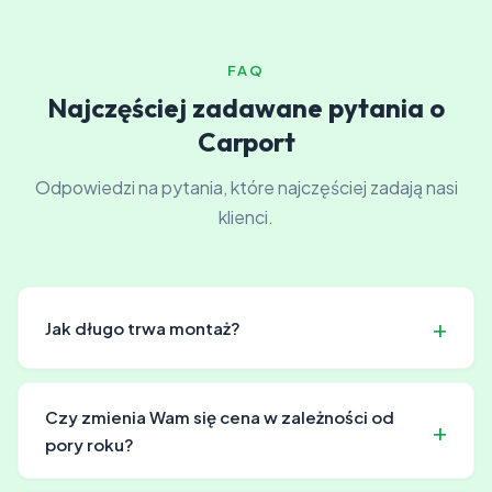
FAQ
Najczęściej zadawane pytania o
Carport
Odpowiedzi na pytania, które najczęściej zadają nasi
klienci.
Jak długo trwa montaż?
Montaż zazwyczaj trwa od 4 do 8 godzin, w zależności
od złożoności i rozmiaru. Nasze zespoły pracują
Czy zmienia Wam się cena w zależności od
sprawnie, aby zminimalizować przerwy w Twojej
pory roku?
działalności.
Ceny mogą się zmienić w okresach wysokiego sezonu.