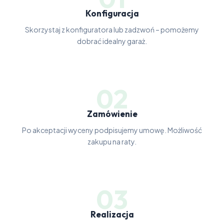
Konfiguracja
Skorzystaj z konfiguratora lub zadzwoń – pomożemy
dobrać idealny garaż.
02
Zamówienie
Po akceptacji wyceny podpisujemy umowę. Możliwość
zakupu na raty.
03
Realizacja