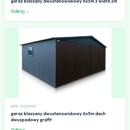
garaz blaszany dwustanowiskowy 6x5m z wiata 3m
Odkryj →
SKU: 000010
garaz blaszany dwustanowiskowy 6x5m dach
dwuspadowy grafit
Odkryj →