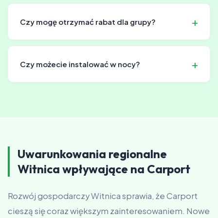
Tak, akceptujemy gotówkę, karty, przelewy i e-
transfery.
Czy mogę otrzymać rabat dla grupy?
Tak, dla zamówień grupowych oferujemy atrakcyjne
rabaty. Szczegóły ustalamy w zależności od zakresu
Czy możecie instalować w nocy?
zamówienia.
Generalnie pracujemy w dzień. W szczególnych
przypadkach mogą instalować w nocy za dodatkową
opłatą.
Uwarunkowania regionalne
Witnica wpływające na Carport
Rozwój gospodarczy Witnica sprawia, że Carport
cieszą się coraz większym zainteresowaniem. Nowe