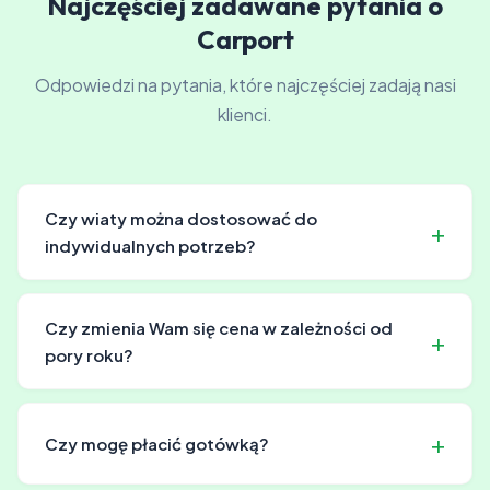
Najczęściej zadawane pytania o
Carport
Odpowiedzi na pytania, które najczęściej zadają nasi
klienci.
Czy wiaty można dostosować do
indywidualnych potrzeb?
Nasze wiaty są projektowane z myślą o elastyczności,
umożliwiając dostosowanie ich wymiarów i wyglądu do
Czy zmienia Wam się cena w zależności od
specyficznych wymagań klienta.
pory roku?
Ceny mogą się zmienić w okresach wysokiego sezonu.
Jednak dla klientów zawartych umów serwisowych cena
Czy mogę płacić gotówką?
pozostaje stała przez cały rok.