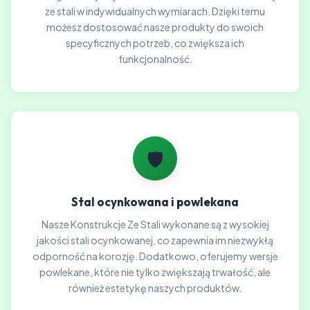
ze stali w indywidualnych wymiarach. Dzięki temu
możesz dostosować nasze produkty do swoich
specyficznych potrzeb, co zwiększa ich
funkcjonalność.
🛡️
Stal ocynkowana i powlekana
Nasze Konstrukcje Ze Stali wykonane są z wysokiej
jakości stali ocynkowanej, co zapewnia im niezwykłą
odporność na korozję. Dodatkowo, oferujemy wersje
powlekane, które nie tylko zwiększają trwałość, ale
również estetykę naszych produktów.