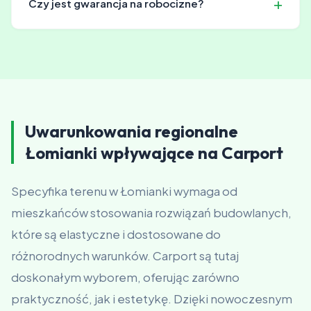
Czy jest gwarancja na robocizne?
oryginalnych lub równoważnych o potwierdzonych
parametrach.
Tak, wszystkie prace objęte są gwarancją jakości. Jeśli
coś pójdzie nie tak z naszej winy, naprawiamy za darmo.
Uwarunkowania regionalne
Łomianki wpływające na Carport
Specyfika terenu w Łomianki wymaga od
mieszkańców stosowania rozwiązań budowlanych,
które są elastyczne i dostosowane do
różnorodnych warunków. Carport są tutaj
doskonałym wyborem, oferując zarówno
praktyczność, jak i estetykę. Dzięki nowoczesnym