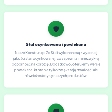
🛡️
Stal ocynkowana i powlekana
Nasze Konstrukcje Ze Stali wykonane są z wysokiej
jakości stali ocynkowanej, co zapewnia im niezwykłą
odporność na korozję. Dodatkowo, oferujemy wersje
powlekane, które nie tylko zwiększają trwałość, ale
również estetykę naszych produktów.
🚚