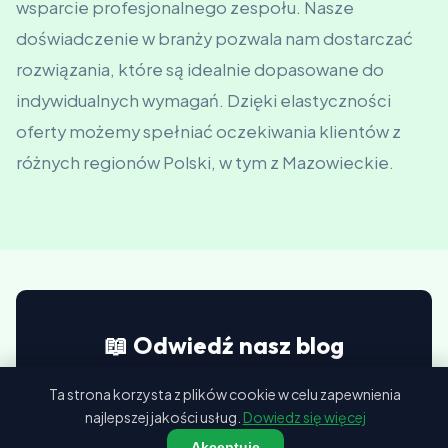
wsparcie profesjonalnego zespołu. Nasze
doświadczenie w branży pozwala nam dostarczać
rozwiązania, które są idealnie dopasowane do
indywidualnych wymagań. Dzięki elastyczności
oferty możemy spełniać oczekiwania klientów z
różnych regionów Polski, w tym z Mazowieckie.
📖 Odwiedź nasz blog
Porady i nowości — Carport
Ta strona korzysta z plików cookie w celu zapewnienia
najlepszej jakości usług.
Dowiedz się więcej
Przejdź do bloga →
Akceptuję