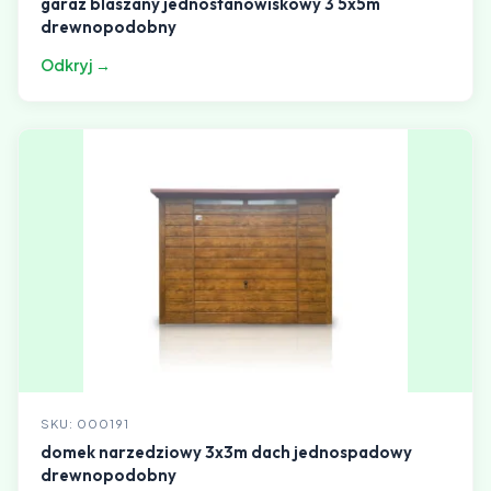
garaz blaszany jednostanowiskowy 3 5x5m
drewnopodobny
Odkryj →
SKU: 000191
domek narzedziowy 3x3m dach jednospadowy
drewnopodobny