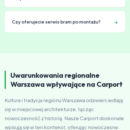
Główne ograniczenia wynikają z MPZP (miejscowy plan
zagospodarowania) danej gminy. Mogą dotyczyć
Czy oferujecie serwis bram po montażu?
odległości od granic działki, maksymalnej wysokości i
powierzchni zabudowy. Pomagamy w interpretacji tych
Tak, zapewniamy serwis i konserwację bram po
przepisów.
montażu, co pozwala na ich długotrwałe i
bezproblemowe użytkowanie.
Uwarunkowania regionalne
Warszawa wpływające na Carport
Kultura i tradycja regionu Warszawa odzwierciedlają
się w miejscowej architekturze, łącząc
nowoczesność z historią. Nasze Carport doskonale
wpisują się w ten kontekst, oferując nowoczesne