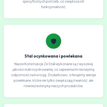
specyficznych potrzeb, co zwiększa ich
funkcjonalność.
🛡️
Stal ocynkowana i powlekana
Nasze Konstrukcje Ze Stali wykonane są z wysokiej
jakości stali ocynkowanej, co zapewnia im niezwykłą
odporność na korozję. Dodatkowo, oferujemy wersje
powlekane, które nie tylko zwiększają trwałość, ale
również estetykę naszych produktów.