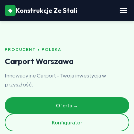
Konstrukcje Ze Stali
◆
PRODUCENT • POLSKA
Carport Warszawa
Innowacyjne Carport - Twoja inwestycja w
przyszłość.
Oferta →
Konfigurator