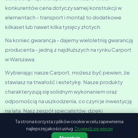
konkurentów cena dotyczy samej konstrukcji w
elementach - transport i montaż to dodatkowe
kilkaset lub nawet kilka tysięcy złotych.
Na koniec gwarancja - dajemy wieloletnią gwarancją
producenta - jedną z najdłuższych na rynku Carport
w Warszawa.
Wybierając nasze Carport, możesz być pewien, że
stawiasz na trwałość i estetykę. Nasze produkty
charakteryzują się solidnym wykonaniem oraz
odpornością na uszkodzenia, co czyni je inwestycją
na lata. Nasz zespół specjalistów, dzięki
wieloletniemu doświadczeniu, oferuje
Ta strona korzysta z plików cookie w celu zapewnienia
najlepszej jakości usług.
Dowiedz się więcej
profesjonalne doradztwo i wsparcie na każdym
Akceptuję