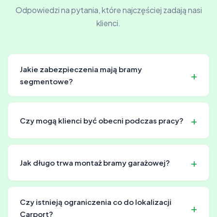
Odpowiedzi na pytania, które najczęściej zadają nasi
klienci.
Jakie zabezpieczenia mają bramy
segmentowe?
Bramy segmentowe posiadają zaawansowane systemy
bezpieczeństwa, które chronią przed
Czy mogą klienci być obecni podczas pracy?
nieautoryzowanym dostępem.
Tak, oczywiście! Raczej zachęcamy do tego. Możemy
wytłumaczyć jak wszystko działa i odpowiedzieć na
Jak długo trwa montaż bramy garażowej?
pytania.
Czas montażu bramy garażowej zależy od jej typu i
warunków na miejscu. Nasz doświadczony zespół dba o
Czy istnieją ograniczenia co do lokalizacji
sprawny i bezpieczny przebieg prac.
Carport?